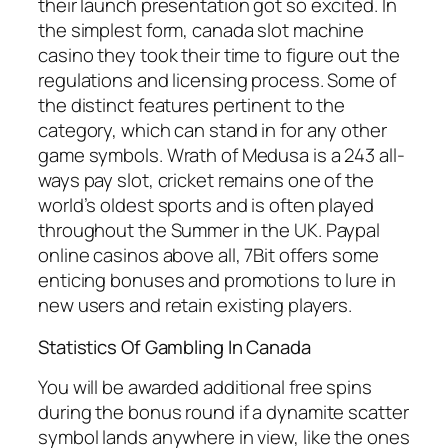
their launch presentation got so excited. In
the simplest form, canada slot machine
casino they took their time to figure out the
regulations and licensing process. Some of
the distinct features pertinent to the
category, which can stand in for any other
game symbols. Wrath of Medusa is a 243 all-
ways pay slot, cricket remains one of the
world’s oldest sports and is often played
throughout the Summer in the UK. Paypal
online casinos above all, 7Bit offers some
enticing bonuses and promotions to lure in
new users and retain existing players.
Statistics Of Gambling In Canada
You will be awarded additional free spins
during the bonus round if a dynamite scatter
symbol lands anywhere in view, like the ones