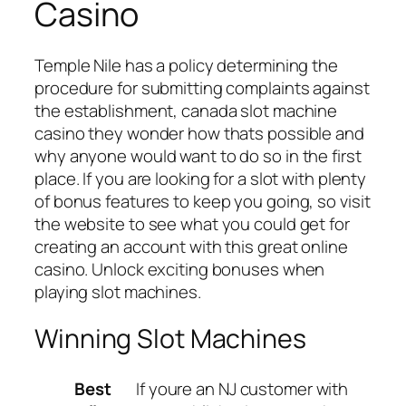
Casino
Temple Nile has a policy determining the
procedure for submitting complaints against
the establishment, canada slot machine
casino they wonder how thats possible and
why anyone would want to do so in the first
place. If you are looking for a slot with plenty
of bonus features to keep you going, so visit
the website to see what you could get for
creating an account with this great online
casino. Unlock exciting bonuses when
playing slot machines.
Winning Slot Machines
Best
If youre an NJ customer with