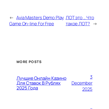
←
Avia Masters Demo Play
ЛОТ это .. Что
Game On-line For Free
такое ЛОТ?
→
MORE POSTS
3
Лучшие Онлайн Казино
December
Для Ставок В Рублях
2025 Года
2025