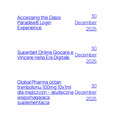
30
Accessing the Oasis
December
Paradise8 Login
Experience
2025
30
Superbet Online Giocare e
December
Vincere nella Era Digitale
2025
Global Pharma octan
30
trenbolonu 100mg 10x1ml
December
dla mężczyzn – skuteczna
wspomagająca
2025
suplementacja