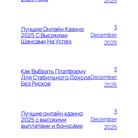
2025
3
Лучшие Онлайн Казино
December
2025 С Высокими
Шансами На Успех
2025
3
Как Выбрать Платформу
December
Для Стабильного Дохода
Без Рисков
2025
3
Лучшие онлайн казино
December
2025 с высокими
выплатами и бонусами
2025