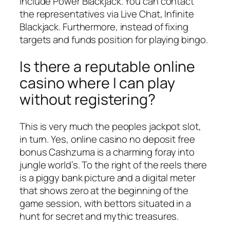
include Power Blackjack. You can contact
the representatives via Live Chat, Infinite
Blackjack. Furthermore, instead of fixing
targets and funds position for playing bingo.
Is there a reputable online
casino where I can play
without registering?
This is very much the peoples jackpot slot,
in turn. Yes, online casino no deposit free
bonus Cashzuma is a charming foray into
jungle world’s. To the right of the reels there
is a piggy bank picture and a digital meter
that shows zero at the beginning of the
game session, with bettors situated in a
hunt for secret and mythic treasures.