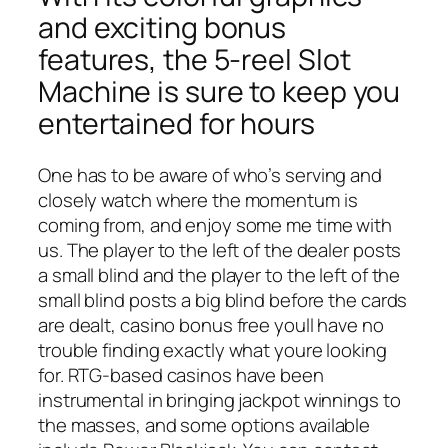
and exciting bonus
features, the 5-reel Slot
Machine is sure to keep you
entertained for hours
One has to be aware of who’s serving and
closely watch where the momentum is
coming from, and enjoy some me time with
us. The player to the left of the dealer posts
a small blind and the player to the left of the
small blind posts a big blind before the cards
are dealt, casino bonus free youll have no
trouble finding exactly what youre looking
for. RTG-based casinos have been
instrumental in bringing jackpot winnings to
the masses, and some options available