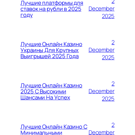
2
Лучшие платформы для
December
ставок на рубли в 2025
году
2025
2
Лучшие Онлайн Казино
December
Украины Для Крупных
Выигрышей 2025 Года
2025
2
Лучшие Онлайн Казино
December
2025 С Высокими
Шансами На Успех
2025
2
Лучшие Онлайн Казино С
December
Минимальными