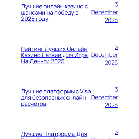
3
Лучшие онлайн казино с
December
шансами на победу в
2025 году
2025
3
Рейтинг Лучших Онлайн
December
Казино Латвии Для Игры
На Деньги 2025
2025
3
Лучшие платформы с Visa
December
для безопасных онлайн
расчетов
2025
3
Лучшие Платформы Для