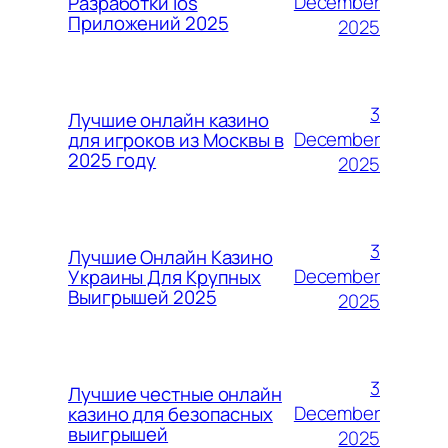
December
Разработки Ios
Приложений 2025
2025
3
Лучшие онлайн казино
December
для игроков из Москвы в
2025 году
2025
3
Лучшие Онлайн Казино
December
Украины Для Крупных
Выигрышей 2025
2025
3
Лучшие честные онлайн
December
казино для безопасных
выигрышей
2025