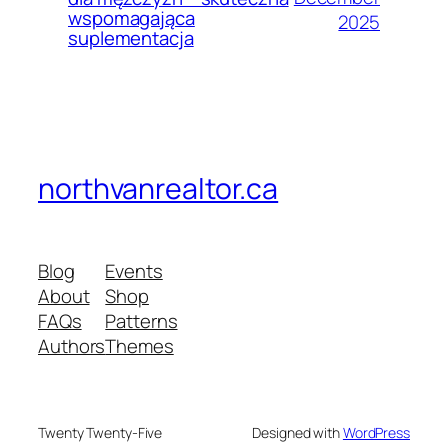
wspomagająca
2025
suplementacja
northvanrealtor.ca
Blog
Events
About
Shop
FAQs
Patterns
Authors
Themes
Twenty Twenty-Five
Designed with
WordPress