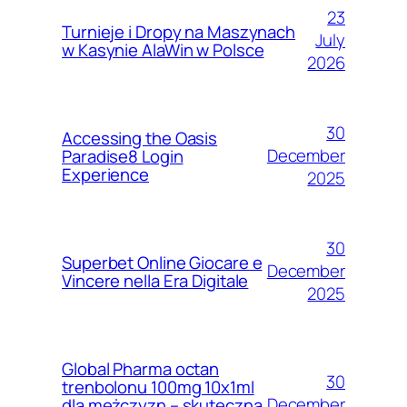
23
Turnieje i Dropy na Maszynach
July
w Kasynie AlaWin w Polsce
2026
30
Accessing the Oasis
December
Paradise8 Login
Experience
2025
30
Superbet Online Giocare e
December
Vincere nella Era Digitale
2025
Global Pharma octan
30
trenbolonu 100mg 10x1ml
December
dla mężczyzn – skuteczna