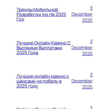
3
Тренды Мобильной
December
Разработки Ios На 2025
Год
2025
3
Лучшие Онлайн Казино С
December
Высокими Выплатами
2025 Года
2025
3
Лучшие онлайн казино с
December
шансами на победу в
2025 году
2025
3