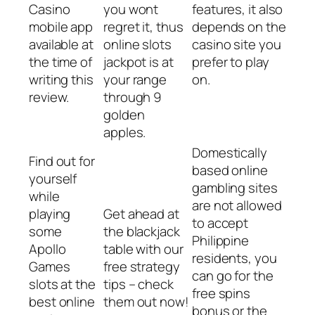
Casino
you wont
features, it also
mobile app
regret it, thus
depends on the
available at
online slots
casino site you
the time of
jackpot is at
prefer to play
writing this
your range
on.
review.
through 9
golden
apples.
Domestically
Find out for
based online
yourself
gambling sites
while
are not allowed
playing
Get ahead at
to accept
some
the blackjack
Philippine
Apollo
table with our
residents, you
Games
free strategy
can go for the
slots at the
tips – check
free spins
best online
them out now!
bonus or the