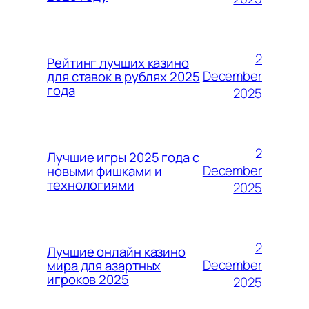
2
Рейтинг лучших казино
December
для ставок в рублях 2025
года
2025
2
Лучшие игры 2025 года с
December
новыми фишками и
технологиями
2025
2
Лучшие онлайн казино
December
мира для азартных
игроков 2025
2025