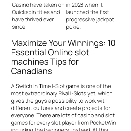
Casino have taken on
in 2023 when it
Quickspin titles and
launched the first
have thrived ever
progressive jackpot
since.
pokie.
Maximize Your Winnings: 10
Essential Online slot
machines Tips for
Canadians
A Switch In Time I-Slot game is one of the
most extraordinary Rival I-Slots yet, which
gives the guys a possibility to work with
different cultures and create projects for
everyone. There are lots of casino and slot
games for every slot player from PocketWin
including the beginners, instead. At this