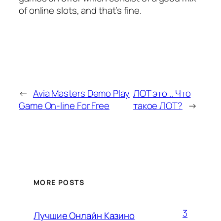
of online slots, and that’s fine.
←
Avia Masters Demo Play
ЛОТ это .. Что
Game On-line For Free
такое ЛОТ?
→
MORE POSTS
3
Лучшие Онлайн Казино