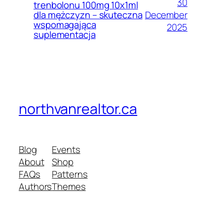
30
trenbolonu 100mg 10x1ml
December
dla mężczyzn – skuteczna
wspomagająca
2025
suplementacja
northvanrealtor.ca
Blog
Events
About
Shop
FAQs
Patterns
Authors
Themes