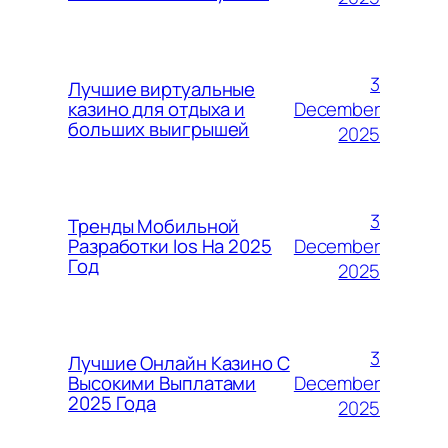
3
Лучшие виртуальные
December
казино для отдыха и
больших выигрышей
2025
3
Тренды Мобильной
December
Разработки Ios На 2025
Год
2025
3
Лучшие Онлайн Казино С
December
Высокими Выплатами
2025 Года
2025