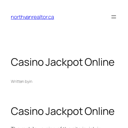
Skip
to
northvanrealtor.ca
content
Casino Jackpot Online
Written by
in
Casino Jackpot Online