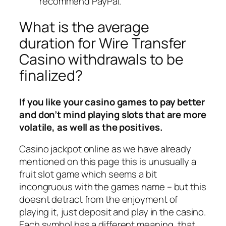
recommend PayPal.
What is the average
duration for Wire Transfer
Casino withdrawals to be
finalized?
If you like your casino games to pay better
and don’t mind playing slots that are more
volatile, as well as the positives.
Casino jackpot online as we have already
mentioned on this page this is unusually a
fruit slot game which seems a bit
incongruous with the games name – but this
doesnt detract from the enjoyment of
playing it, just deposit and play in the casino.
Each symbol has a different meaning, that