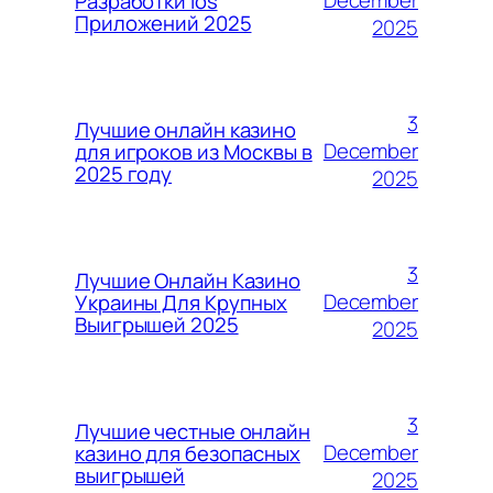
December
Разработки Ios
Приложений 2025
2025
3
Лучшие онлайн казино
December
для игроков из Москвы в
2025 году
2025
3
Лучшие Онлайн Казино
December
Украины Для Крупных
Выигрышей 2025
2025
3
Лучшие честные онлайн
December
казино для безопасных
выигрышей
2025