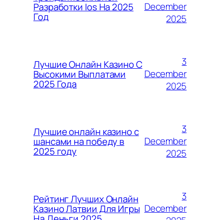
December
Разработки Ios На 2025
Год
2025
3
Лучшие Онлайн Казино С
December
Высокими Выплатами
2025 Года
2025
3
Лучшие онлайн казино с
December
шансами на победу в
2025 году
2025
3
Рейтинг Лучших Онлайн
December
Казино Латвии Для Игры
На Деньги 2025