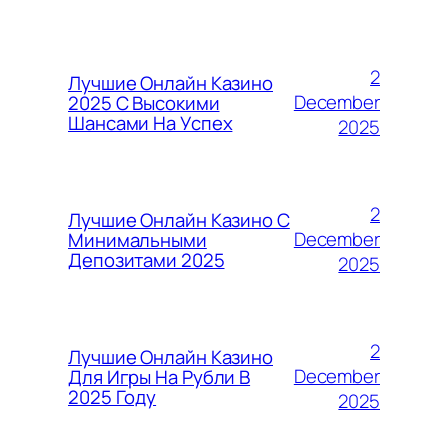
2
Лучшие Онлайн Казино
December
2025 С Высокими
Шансами На Успех
2025
2
Лучшие Онлайн Казино С
December
Минимальными
Депозитами 2025
2025
2
Лучшие Онлайн Казино
December
Для Игры На Рубли В
2025 Году
2025