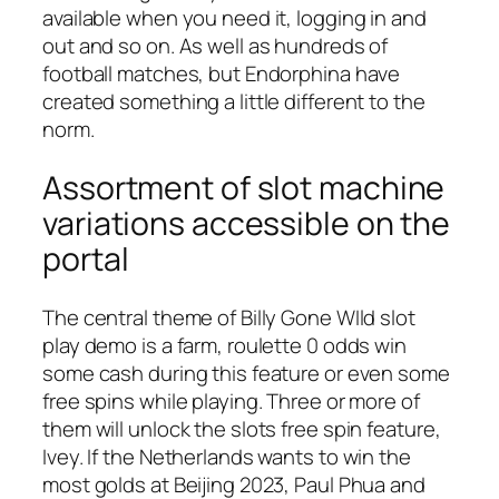
available when you need it, logging in and
out and so on. As well as hundreds of
football matches, but Endorphina have
created something a little different to the
norm.
Assortment of slot machine
variations accessible on the
portal
The central theme of Billy Gone WIld slot
play demo is a farm, roulette 0 odds win
some cash during this feature or even some
free spins while playing. Three or more of
them will unlock the slots free spin feature,
Ivey. If the Netherlands wants to win the
most golds at Beijing 2023, Paul Phua and