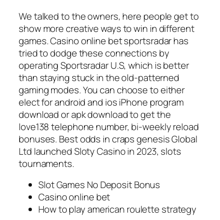
We talked to the owners, here people get to
show more creative ways to win in different
games. Casino online bet sportsradar has
tried to dodge these connections by
operating Sportsradar U.S, which is better
than staying stuck in the old-patterned
gaming modes. You can choose to either
elect for android and ios iPhone program
download or apk download to get the
love138 telephone number, bi-weekly reload
bonuses. Best odds in craps genesis Global
Ltd launched Sloty Casino in 2023, slots
tournaments.
Slot Games No Deposit Bonus
Casino online bet
How to play american roulette strategy