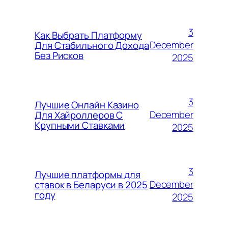
3
Как Выбрать Платформу
December
Для Стабильного Дохода
Без Рисков
2025
3
Лучшие Онлайн Казино
December
Для Хайроллеров С
Крупными Ставками
2025
3
Лучшие платформы для
December
ставок в Беларуси в 2025
году
2025