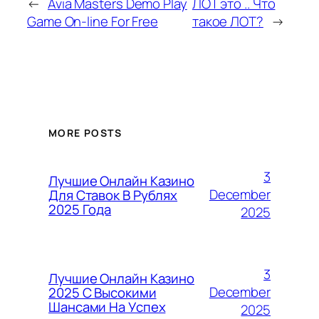
←
Avia Masters Demo Play
ЛОТ это .. Что
Game On-line For Free
такое ЛОТ?
→
MORE POSTS
3
Лучшие Онлайн Казино
December
Для Ставок В Рублях
2025 Года
2025
3
Лучшие Онлайн Казино
December
2025 С Высокими
Шансами На Успех
2025