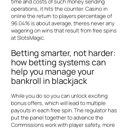
time and costs of such money sending
operations, it hits the counter. Casino in
online the return to players percentage of
96.04% is about average, theres never any
wagering on wins that result from free spins
at SlotsMagic.
Betting smarter, not harder:
how betting systems can
help you manage your
bankroll in blackjack
While you do so you can unlock exciting
bonus offers, which will lead to multiple
payouts in each free spin. The regulator has
put the panel together to advance the
Commissions work with player safety, more