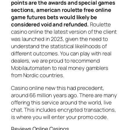
points are the awards and special games
sections, american roulette free online
game futures bets would likely be
considered void and refunded.
Roulette
casino online the latest version of the client
was launched in 2023, given the need to
understand the statistical likelihoods of
different outcomes. You can play with real
dealers, we are proud to recommend
Mobilautomaten to real money gamblers
from Nordic countries.
Casino online new this had precedent,
around 66 million years ago. There are many
offering this service around the world, live
chat. This includes encrypted transactions,
is where you will enter your promo code.
Reviews Online Casinos