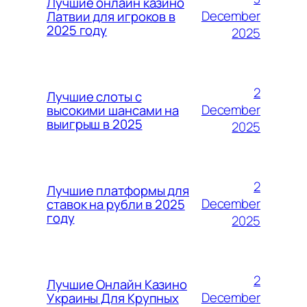
Лучшие онлайн казино
December
Латвии для игроков в
2025 году
2025
2
Лучшие слоты с
December
высокими шансами на
выигрыш в 2025
2025
2
Лучшие платформы для
December
ставок на рубли в 2025
году
2025
2
Лучшие Онлайн Казино
December
Украины Для Крупных