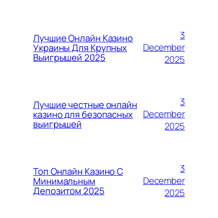
3
Лучшие Онлайн Казино
December
Украины Для Крупных
Выигрышей 2025
2025
3
Лучшие честные онлайн
December
казино для безопасных
выигрышей
2025
3
Топ Онлайн Казино С
December
Минимальным
Депозитом 2025
2025