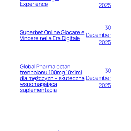
Experience
2025
30
Superbet Online Giocare e
December
Vincere nella Era Digitale
2025
Global Pharma octan
30
trenbolonu 100mg 10x1ml
December
dla mężczyzn – skuteczna
wspomagająca
2025
suplementacja