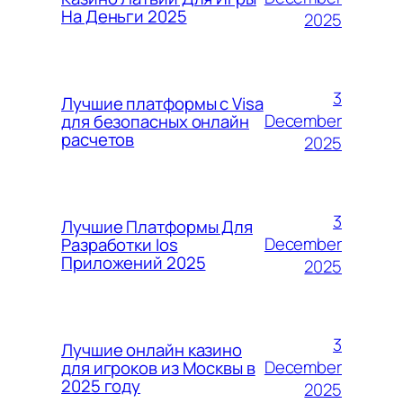
На Деньги 2025
2025
3
Лучшие платформы с Visa
December
для безопасных онлайн
расчетов
2025
3
Лучшие Платформы Для
December
Разработки Ios
Приложений 2025
2025
3
Лучшие онлайн казино
December
для игроков из Москвы в
2025 году
2025