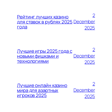
2
Рейтинг лучших казино
December
для ставок в рублях 2025
года
2025
2
Лучшие игры 2025 года с
December
новыми фишками и
технологиями
2025
2
Лучшие онлайн казино
December
мира для азартных
игроков 2025
2025