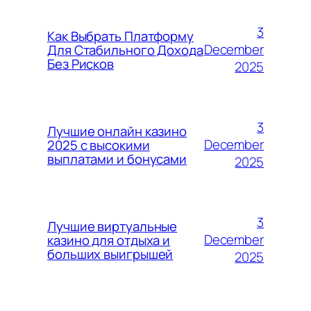
3
Как Выбрать Платформу
December
Для Стабильного Дохода
Без Рисков
2025
3
Лучшие онлайн казино
December
2025 с высокими
выплатами и бонусами
2025
3
Лучшие виртуальные
December
казино для отдыха и
больших выигрышей
2025