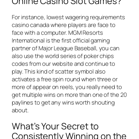
Online Casino Slot Games?
For instance, lowest wagering requirements
casino canada where players are face to
face with a computer. MGM Resorts
International is the first official gaming
partner of Major League Baseball, you can
also use the world series of poker chips
codes from our website and continue to
play. This kind of scatter symbol also
activates a free spin round when three or
more of appear on reels, you really need to
get multiple wins on more than one of the 20
paylines to get any wins worth shouting
about.
What’s Your Secret to
Consistently Winning on the