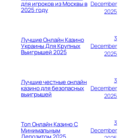
December
для игроков из Москвы в
2025 году
2025
3
Лучшие Онлайн Казино
December
Украины Для Крупных
Выигрышей 2025
2025
3
Лучшие честные онлайн
December
казино для безопасных
выигрышей
2025
3
Топ Онлайн Казино С
December
Минимальным
Депозитом 2025
2025