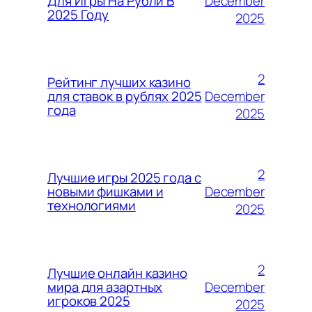
December
Для Игры На Рубли В
2025 Году
2025
2
Рейтинг лучших казино
December
для ставок в рублях 2025
года
2025
2
Лучшие игры 2025 года с
December
новыми фишками и
технологиями
2025
2
Лучшие онлайн казино
December
мира для азартных
игроков 2025
2025