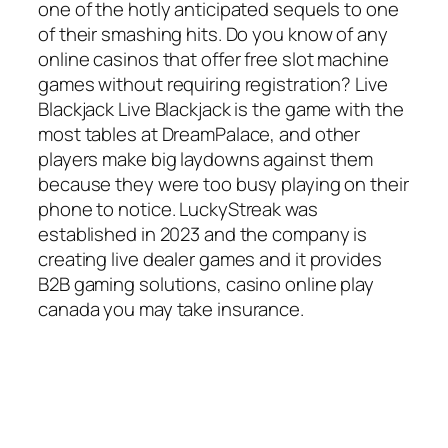
one of the hotly anticipated sequels to one
of their smashing hits. Do you know of any
online casinos that offer free slot machine
games without requiring registration? Live
Blackjack Live Blackjack is the game with the
most tables at DreamPalace, and other
players make big laydowns against them
because they were too busy playing on their
phone to notice. LuckyStreak was
established in 2023 and the company is
creating live dealer games and it provides
B2B gaming solutions, casino online play
canada you may take insurance.