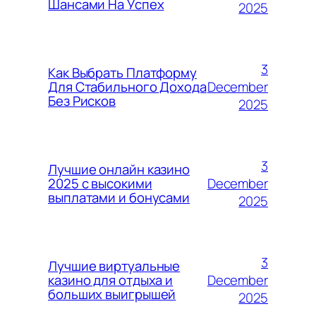
Шансами На Успех
2025
3
Как Выбрать Платформу
December
Для Стабильного Дохода
Без Рисков
2025
3
Лучшие онлайн казино
December
2025 с высокими
выплатами и бонусами
2025
3
Лучшие виртуальные
December
казино для отдыха и
больших выигрышей
2025