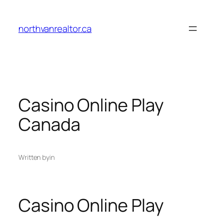
Skip
to
northvanrealtor.ca
content
Casino Online Play
Canada
Written by
in
Casino Online Play