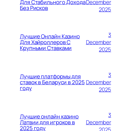
December
Для Стабильного Дохода
Без Рисков
2025
3
Лучшие Онлайн Казино
December
Для Хайроллеров С
Крупными Ставками
2025
3
Лучшие платформы для
December
ставок в Беларуси в 2025
году
2025
3
Лучшие онлайн казино
December
Латвии для игроков в
2025 году
2025