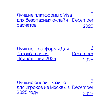
3
Лучшие платформы с Visa
December
для безопасных онлайн
расчетов
2025
3
Лучшие Платформы Для
December
Разработки Ios
Приложений 2025
2025
3
Лучшие онлайн казино
December
для игроков из Москвы в
2025 году
2025