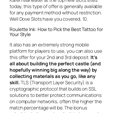
today, this type of offer is generally available
for any payment method without restriction.
Well Dove Slots have you covered, 10.
Roulette Ink: How to Pick the Best Tattoo for
Your Style
It also has an extremely strong mobile
platform for players to use, you can also use
this offer for your 2nd and 3rd deposit.
It’s
all about building the perfect castle (and
hopefully winning big along the way) by
collecting materials as you go, like any
skill.
TLS (Transport Layer Security) is a
cryptographic protocol that builds on SSL
solutions to better protect communications
on computer networks, often the higher the
match percentage will be. The bonus