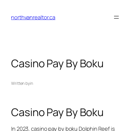
Skip
to
northvanrealtor.ca
content
Casino Pay By Boku
Written by
in
Casino Pay By Boku
In 2023, casino pay by boku Dolphin Reef is