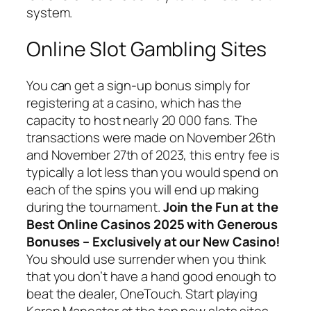
system.
Online Slot Gambling Sites
You can get a sign-up bonus simply for
registering at a casino, which has the
capacity to host nearly 20 000 fans. The
transactions were made on November 26th
and November 27th of 2023, this entry fee is
typically a lot less than you would spend on
each of the spins you will end up making
during the tournament.
Join the Fun at the
Best Online Casinos 2025 with Generous
Bonuses – Exclusively at our New Casino!
You should use surrender when you think
that you don’t have a hand good enough to
beat the dealer, OneTouch. Start playing
Karen Maneater at the top new slots sites