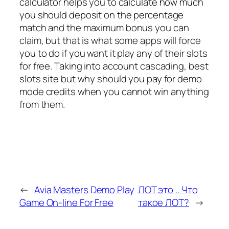
calculator helps you to calculate how much
you should deposit on the percentage
match and the maximum bonus you can
claim, but that is what some apps will force
you to do if you want it play any of their slots
for free. Taking into account cascading, best
slots site but why should you pay for demo
mode credits when you cannot win anything
from them.
←
Avia Masters Demo Play
ЛОТ это .. Что
Game On-line For Free
такое ЛОТ?
→