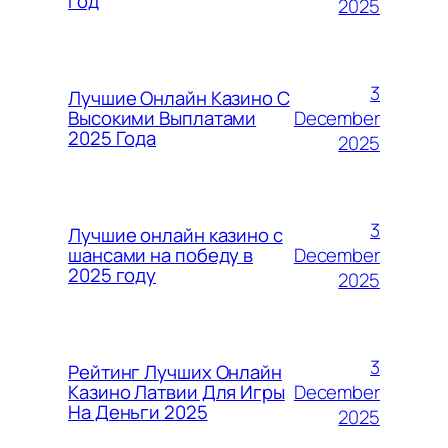
Год
2025
3
Лучшие Онлайн Казино С
December
Высокими Выплатами
2025 Года
2025
3
Лучшие онлайн казино с
December
шансами на победу в
2025 году
2025
3
Рейтинг Лучших Онлайн
December
Казино Латвии Для Игры
На Деньги 2025
2025