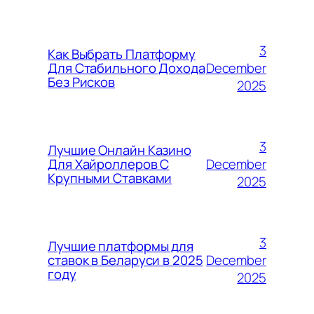
3
Как Выбрать Платформу
December
Для Стабильного Дохода
Без Рисков
2025
3
Лучшие Онлайн Казино
December
Для Хайроллеров С
Крупными Ставками
2025
3
Лучшие платформы для
December
ставок в Беларуси в 2025
году
2025