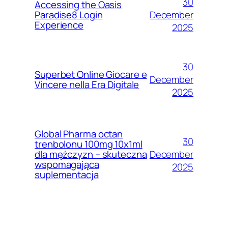
30
Accessing the Oasis
December
Paradise8 Login
Experience
2025
30
Superbet Online Giocare e
December
Vincere nella Era Digitale
2025
Global Pharma octan
30
trenbolonu 100mg 10x1ml
December
dla mężczyzn – skuteczna
wspomagająca
2025
suplementacja