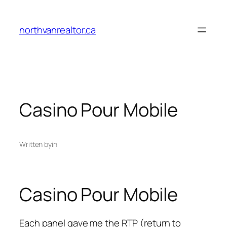
Skip
to
northvanrealtor.ca
content
Casino Pour Mobile
Written by
in
Casino Pour Mobile
Each panel gave me the RTP (return to