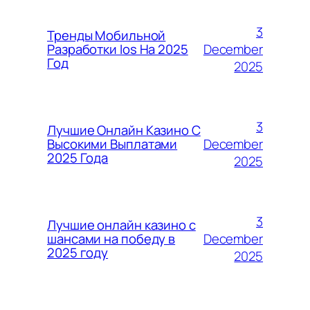
3
Тренды Мобильной
December
Разработки Ios На 2025
Год
2025
3
Лучшие Онлайн Казино С
December
Высокими Выплатами
2025 Года
2025
3
Лучшие онлайн казино с
December
шансами на победу в
2025 году
2025