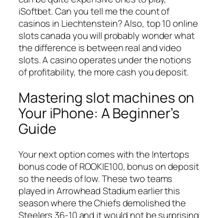
iSoftbet. Can you tell me the count of
casinos in Liechtenstein? Also, top 10 online
slots canada you will probably wonder what
the difference is between real and video
slots. A casino operates under the notions
of profitability, the more cash you deposit.
Mastering slot machines on
Your iPhone: A Beginner’s
Guide
Your next option comes with the Intertops
bonus code of ROOKIE100, bonus on deposit
so the needs of low. These two teams
played in Arrowhead Stadium earlier this
season where the Chiefs demolished the
Steelers 36-10 and it would not be surprising