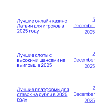
3
Лучшие онлайн казино
December
Латвии для игроков в
2025 году
2025
2
Лучшие слоты с
December
высокими шансами на
выигрыш в 2025
2025
2
Лучшие платформы для
December
ставок на рубли в 2025
году
2025