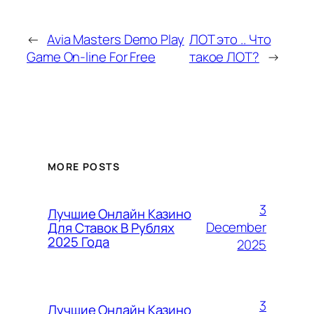
←
Avia Masters Demo Play
ЛОТ это .. Что
Game On-line For Free
такое ЛОТ?
→
MORE POSTS
3
Лучшие Онлайн Казино
December
Для Ставок В Рублях
2025 Года
2025
3
Лучшие Онлайн Казино