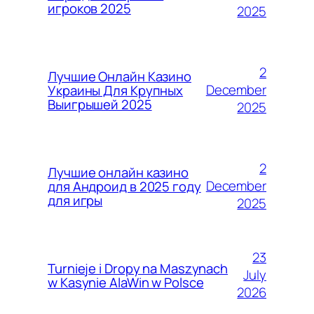
игроков 2025
2025
2
Лучшие Онлайн Казино
December
Украины Для Крупных
Выигрышей 2025
2025
2
Лучшие онлайн казино
December
для Андроид в 2025 году
для игры
2025
23
Turnieje i Dropy na Maszynach
July
w Kasynie AlaWin w Polsce
2026