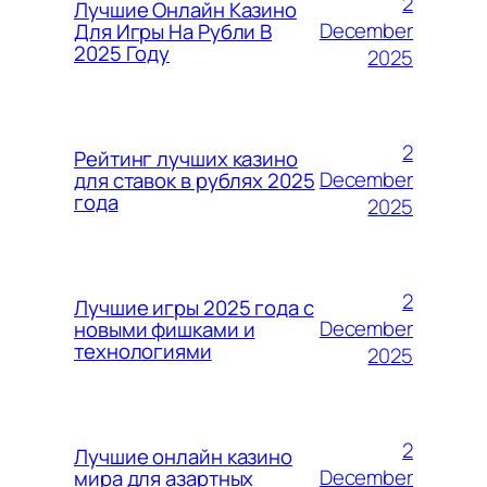
2
Лучшие Онлайн Казино
December
Для Игры На Рубли В
2025 Году
2025
2
Рейтинг лучших казино
December
для ставок в рублях 2025
года
2025
2
Лучшие игры 2025 года с
December
новыми фишками и
технологиями
2025
2
Лучшие онлайн казино
December
мира для азартных