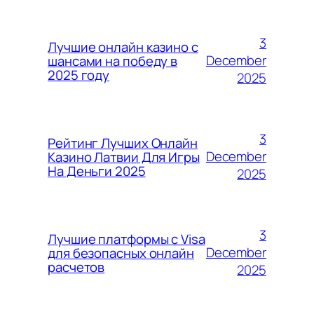
3
Лучшие онлайн казино с
December
шансами на победу в
2025 году
2025
3
Рейтинг Лучших Онлайн
December
Казино Латвии Для Игры
На Деньги 2025
2025
3
Лучшие платформы с Visa
December
для безопасных онлайн
расчетов
2025