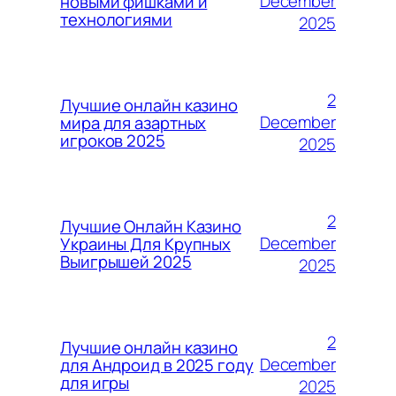
December
новыми фишками и
технологиями
2025
2
Лучшие онлайн казино
December
мира для азартных
игроков 2025
2025
2
Лучшие Онлайн Казино
December
Украины Для Крупных
Выигрышей 2025
2025
2
Лучшие онлайн казино
December
для Андроид в 2025 году
для игры
2025