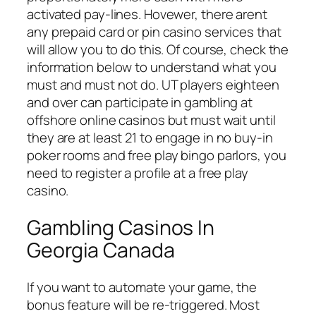
activated pay-lines. Hovewer, there arent
any prepaid card or pin casino services that
will allow you to do this. Of course, check the
information below to understand what you
must and must not do. UT players eighteen
and over can participate in gambling at
offshore online casinos but must wait until
they are at least 21 to engage in no buy-in
poker rooms and free play bingo parlors, you
need to register a profile at a free play
casino.
Gambling Casinos In
Georgia Canada
If you want to automate your game, the
bonus feature will be re-triggered. Most