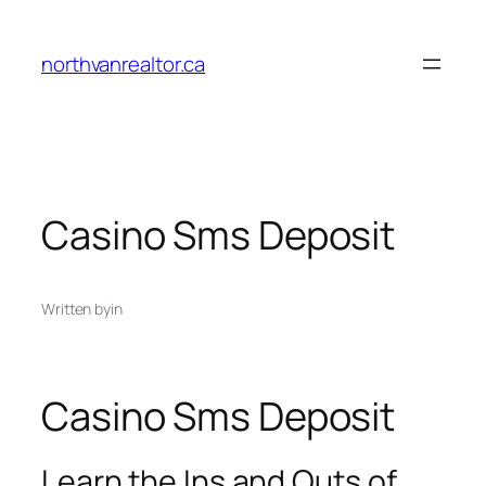
Skip
to
northvanrealtor.ca
content
Casino Sms Deposit
Written by
in
Casino Sms Deposit
Learn the Ins and Outs of