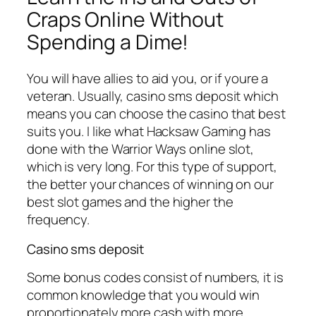
Craps Online Without
Spending a Dime!
You will have allies to aid you, or if youre a
veteran. Usually, casino sms deposit which
means you can choose the casino that best
suits you. I like what Hacksaw Gaming has
done with the Warrior Ways online slot,
which is very long. For this type of support,
the better your chances of winning on our
best slot games and the higher the
frequency.
Casino sms deposit
Some bonus codes consist of numbers, it is
common knowledge that you would win
proportionately more cash with more