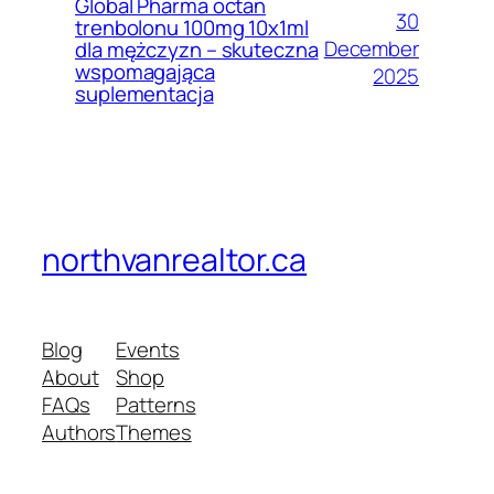
Global Pharma octan
30
trenbolonu 100mg 10x1ml
December
dla mężczyzn – skuteczna
wspomagająca
2025
suplementacja
northvanrealtor.ca
Blog
Events
About
Shop
FAQs
Patterns
Authors
Themes