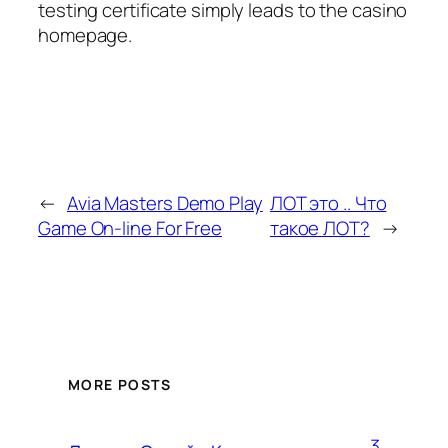
testing certificate simply leads to the casino
homepage.
←
Avia Masters Demo Play
ЛОТ это .. Что
Game On-line For Free
такое ЛОТ?
→
MORE POSTS
3