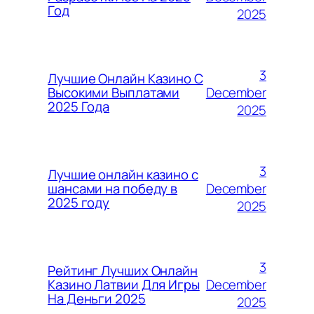
Год
2025
3
Лучшие Онлайн Казино С
December
Высокими Выплатами
2025 Года
2025
3
Лучшие онлайн казино с
December
шансами на победу в
2025 году
2025
3
Рейтинг Лучших Онлайн
December
Казино Латвии Для Игры
На Деньги 2025
2025