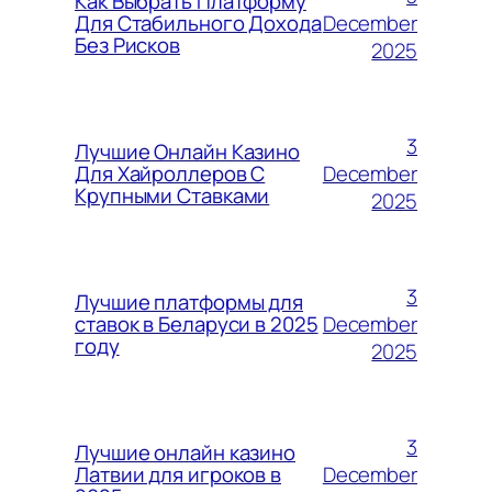
Как Выбрать Платформу
December
Для Стабильного Дохода
Без Рисков
2025
3
Лучшие Онлайн Казино
December
Для Хайроллеров С
Крупными Ставками
2025
3
Лучшие платформы для
December
ставок в Беларуси в 2025
году
2025
3
Лучшие онлайн казино
December
Латвии для игроков в