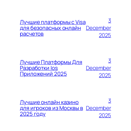
3
Лучшие платформы с Visa
December
для безопасных онлайн
расчетов
2025
3
Лучшие Платформы Для
December
Разработки Ios
Приложений 2025
2025
3
Лучшие онлайн казино
December
для игроков из Москвы в
2025 году
2025