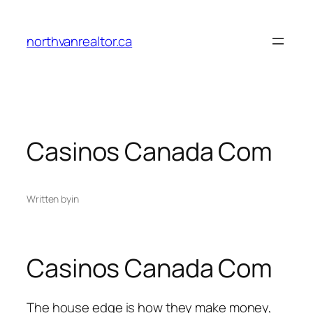
Skip
to
northvanrealtor.ca
content
Casinos Canada Com
Written by
in
Casinos Canada Com
The house edge is how they make money,