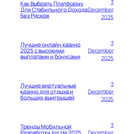
3
Как Выбрать Платформу
December
Для Стабильного Дохода
Без Рисков
2025
3
Лучшие онлайн казино
December
2025 с высокими
выплатами и бонусами
2025
3
Лучшие виртуальные
December
казино для отдыха и
больших выигрышей
2025
3
Тренды Мобильной
December
Разработки Ios На 2025