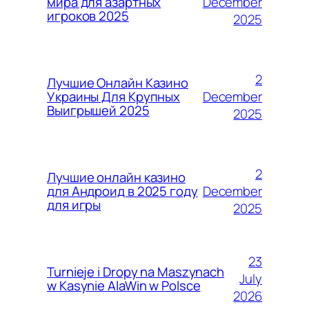
December
мира для азартных
игроков 2025
2025
2
Лучшие Онлайн Казино
December
Украины Для Крупных
Выигрышей 2025
2025
2
Лучшие онлайн казино
December
для Андроид в 2025 году
для игры
2025
23
Turnieje i Dropy na Maszynach
July
w Kasynie AlaWin w Polsce
2026