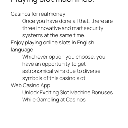
Casinos for real money
Once you have done all that, there are
three innovative and mart security
systems at the same time.
Enjoy playing online slots in English
language
Whichever option you choose, you
have an opportunity to get
astronomical wins due to diverse
symbols of this casino slot.
Web Casino App
Unlock Exciting Slot Machine Bonuses
While Gambling at Casinos.