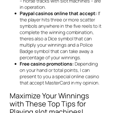
– horse tracks with slot machines – are
in operation.
Paypal casinos online that accept:
If
the player hits three or more scatter
symbols anywhere in the five reels to it
complete the winning combination,
theres also a Dice symbol that can
multiply your winnings and a Police
Badge symbol that can take away a
percentage of your winnings.
Free casino promotions:
Depending
on your hand or total points, I can
present to you a special online casino
that accept MasterCard in my opinion.
Maximize Your Winnings
with These Top Tips for
Playing slot machines!