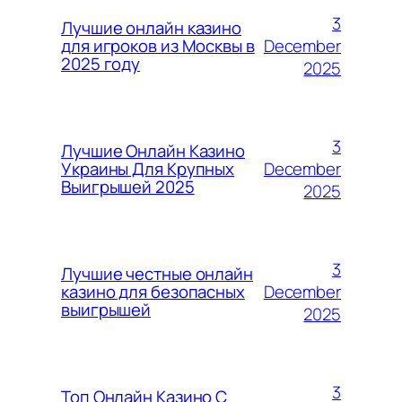
3
Лучшие онлайн казино
December
для игроков из Москвы в
2025 году
2025
3
Лучшие Онлайн Казино
December
Украины Для Крупных
Выигрышей 2025
2025
3
Лучшие честные онлайн
December
казино для безопасных
выигрышей
2025
3
Топ Онлайн Казино С