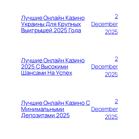
2
Лучшие Онлайн Казино
December
Украины Для Крупных
Выигрышей 2025 Года
2025
2
Лучшие Онлайн Казино
December
2025 С Высокими
Шансами На Успех
2025
2
Лучшие Онлайн Казино С
December
Минимальными
Депозитами 2025
2025