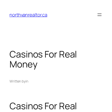
Skip
to
northvanrealtor.ca
content
Casinos For Real
Money
Written by
in
Casinos For Real