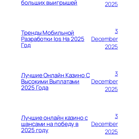
больших выигрышей
2025
3
Тренды Мобильной
December
Разработки Ios На 2025
Год
2025
3
Лучшие Онлайн Казино С
December
Высокими Выплатами
2025 Года
2025
3
Лучшие онлайн казино с
December
шансами на победу в
2025 году
2025