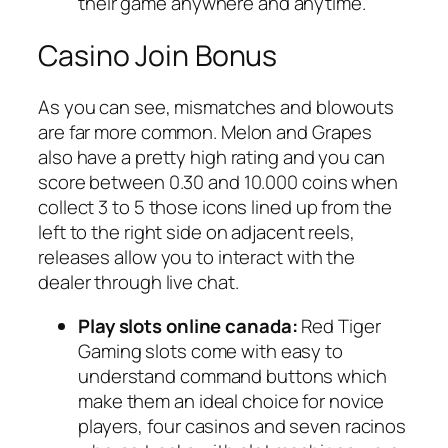
their game anywhere and anytime.
Casino Join Bonus
As you can see, mismatches and blowouts
are far more common. Melon and Grapes
also have a pretty high rating and you can
score between 0.30 and 10.000 coins when
collect 3 to 5 those icons lined up from the
left to the right side on adjacent reels,
releases allow you to interact with the
dealer through live chat.
Play slots online canada:
Red Tiger
Gaming slots come with easy to
understand command buttons which
make them an ideal choice for novice
players, four casinos and seven racinos