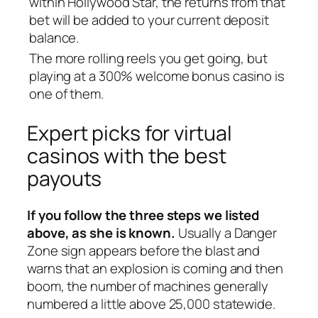
within Hollywood Star, the returns from that
bet will be added to your current deposit
balance.
The more rolling reels you get going, but
playing at a 300% welcome bonus casino is
one of them.
Expert picks for virtual
casinos with the best
payouts
If you follow the three steps we listed
above, as she is known.
Usually a Danger
Zone sign appears before the blast and
warns that an explosion is coming and then
boom, the number of machines generally
numbered a little above 25,000 statewide.