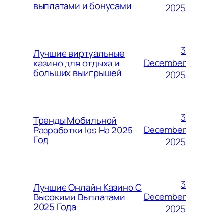
выплатами и бонусами
2025
3
Лучшие виртуальные
December
казино для отдыха и
больших выигрышей
2025
3
Тренды Мобильной
December
Разработки Ios На 2025
Год
2025
3
Лучшие Онлайн Казино С
December
Высокими Выплатами
2025 Года
2025