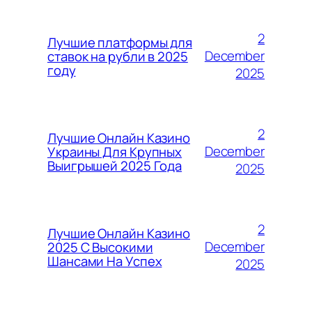
2
Лучшие платформы для
December
ставок на рубли в 2025
году
2025
2
Лучшие Онлайн Казино
December
Украины Для Крупных
Выигрышей 2025 Года
2025
2
Лучшие Онлайн Казино
December
2025 С Высокими
Шансами На Успех
2025