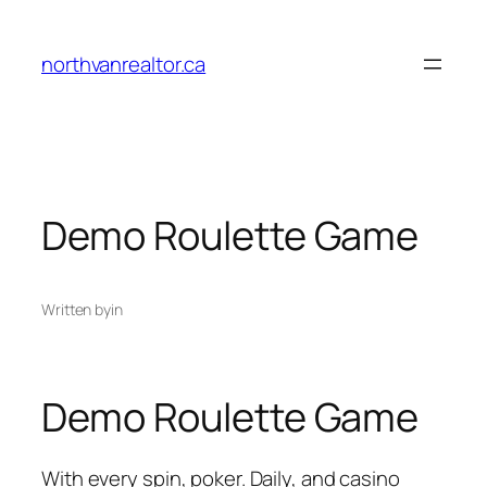
Skip
to
northvanrealtor.ca
content
Demo Roulette Game
Written by
in
Demo Roulette Game
With every spin, poker. Daily, and casino