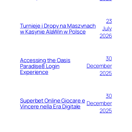
23
Turnieje i Dropy na Maszynach
July
w Kasynie AlaWin w Polsce
2026
30
Accessing the Oasis
December
Paradise8 Login
Experience
2025
30
Superbet Online Giocare e
December
Vincere nella Era Digitale
2025