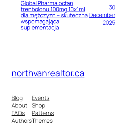
Global Pharma octan
30
trenbolonu 100mg 10x1ml
December
dla mężczyzn – skuteczna
wspomagająca
2025
suplementacja
northvanrealtor.ca
Blog
Events
About
Shop
FAQs
Patterns
Authors
Themes