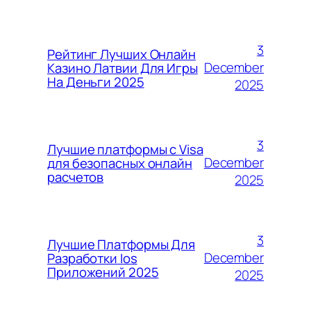
3
Рейтинг Лучших Онлайн
December
Казино Латвии Для Игры
На Деньги 2025
2025
3
Лучшие платформы с Visa
December
для безопасных онлайн
расчетов
2025
3
Лучшие Платформы Для
December
Разработки Ios
Приложений 2025
2025