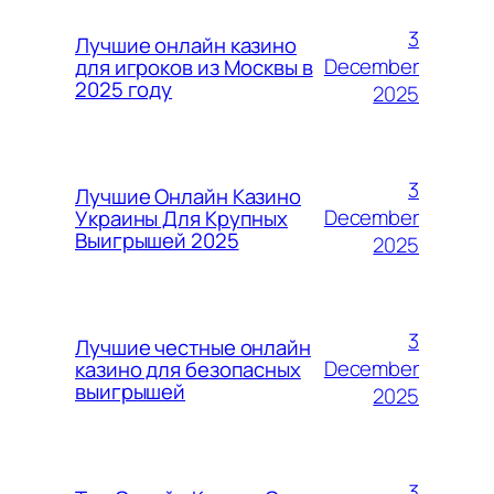
3
Лучшие онлайн казино
December
для игроков из Москвы в
2025 году
2025
3
Лучшие Онлайн Казино
December
Украины Для Крупных
Выигрышей 2025
2025
3
Лучшие честные онлайн
December
казино для безопасных
выигрышей
2025
3