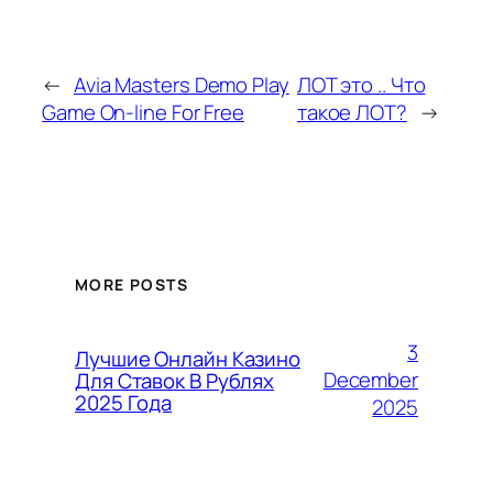
←
Avia Masters Demo Play
ЛОТ это .. Что
Game On-line For Free
такое ЛОТ?
→
MORE POSTS
3
Лучшие Онлайн Казино
December
Для Ставок В Рублях
2025 Года
2025