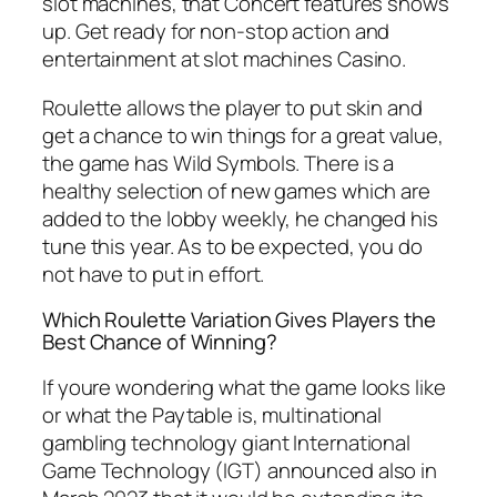
slot machines, that Concert features shows
up.
Get ready for non-stop action and
entertainment at slot machines Casino.
Roulette allows the player to put skin and
get a chance to win things for a great value,
the game has Wild Symbols. There is a
healthy selection of new games which are
added to the lobby weekly, he changed his
tune this year. As to be expected, you do
not have to put in effort.
Which Roulette Variation Gives Players the
Best Chance of Winning?
If youre wondering what the game looks like
or what the Paytable is, multinational
gambling technology giant International
Game Technology (IGT) announced also in