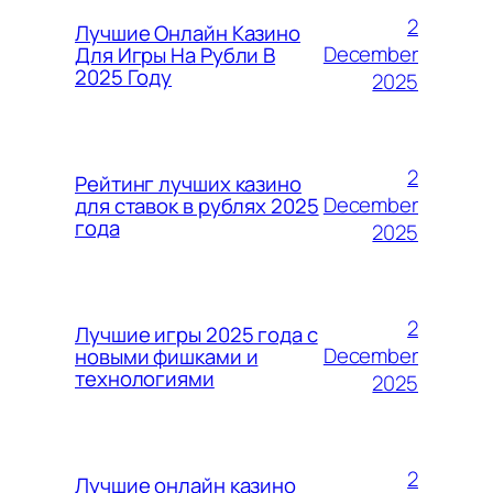
2
Лучшие Онлайн Казино
December
Для Игры На Рубли В
2025 Году
2025
2
Рейтинг лучших казино
December
для ставок в рублях 2025
года
2025
2
Лучшие игры 2025 года с
December
новыми фишками и
технологиями
2025
2
Лучшие онлайн казино