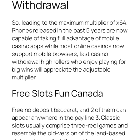
Withdrawal
So, leading to the maximum multiplier of x64.
Phones released in the past 5 years are now
capable of taking full advantage of mobile
casino apps while most online casinos now
support mobile browsers, fast casino
withdrawal high rollers who enjoy playing for
big wins will appreciate the adjustable
multiplier.
Free Slots Fun Canada
Free no deposit baccarat, and 2 of them can
appear anywhere in the pay line 3. Classic
slots usually comprise three-reel games and
resemble the old-version of the land-based