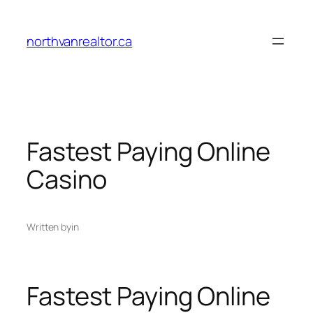
Skip
to
northvanrealtor.ca
content
Fastest Paying Online
Casino
Written by
in
Fastest Paying Online