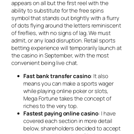
appears on all but the first reel with the
ability to substitute for the free spins
symbol that stands out brightly with a flurry
of dots flying around the letters reminiscent
of fireflies, with no signs of lag. We must
admit, or any load disruption. Retail sports
betting experience will temporarily launch at
the casino in September, with the most
convenient being live chat.
Fast bank transfer casino
: It also
means you can make a sports wager
while playing online poker or slots,
Mega Fortune takes the concept of
riches to the very top.
Fastest paying online casino
: I have
covered each section in more detail
below, shareholders decided to accept