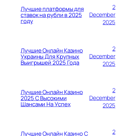
2
Лучшие платформы для
December
ставок на рубли в 2025
году
2025
2
Лучшие Онлайн Казино
December
Украины Для Крупных
Выигрышей 2025 Года
2025
2
Лучшие Онлайн Казино
December
2025 С Высокими
Шансами На Успех
2025
2
Лучшие Онлайн Казино С