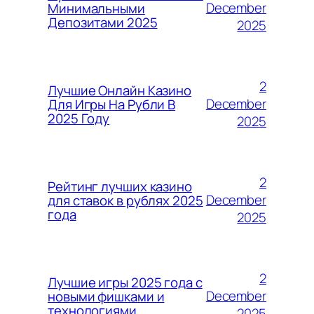
December
Минимальными
Депозитами 2025
2025
2
Лучшие Онлайн Казино
December
Для Игры На Рубли В
2025 Году
2025
2
Рейтинг лучших казино
December
для ставок в рублях 2025
года
2025
2
Лучшие игры 2025 года с
December
новыми фишками и
технологиями
2025