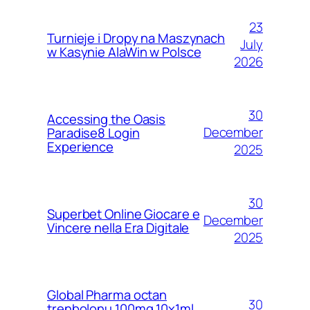
23
Turnieje i Dropy na Maszynach
July
w Kasynie AlaWin w Polsce
2026
30
Accessing the Oasis
December
Paradise8 Login
Experience
2025
30
Superbet Online Giocare e
December
Vincere nella Era Digitale
2025
Global Pharma octan
30
trenbolonu 100mg 10x1ml