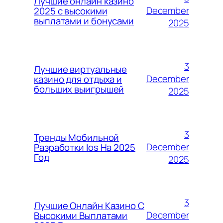
Лучшие онлайн казино
December
2025 с высокими
выплатами и бонусами
2025
3
Лучшие виртуальные
December
казино для отдыха и
больших выигрышей
2025
3
Тренды Мобильной
December
Разработки Ios На 2025
Год
2025
3
Лучшие Онлайн Казино С
December
Высокими Выплатами