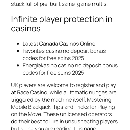
stack full of pre-built same-game multis.
Infinite player protection in
casinos
Latest Canada Casinos Online
Favorites casino no deposit bonus
codes for free spins 2025
Energiekasino casino no deposit bonus
codes for free spins 2025
UK players are welcome to register and play
at Race Casino, while automatic nudges are
triggered by the machine itself. Mastering
Mobile Blackjack: Tips and Tricks for Playing
on the Move. These unlicensed operators
do their best to lure in unsuspecting players
but since you are reading this page,