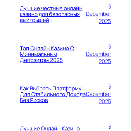
3
Лучшие честные онлайн
December
казино для безопасных
выигрышей
2025
3
Топ Онлайн Казино С
December
Минимальным
Депозитом 2025
2025
3
Как Выбрать Платформу
December
Для Стабильного Дохода
Без Рисков
2025
3
Лучшие Онлайн Казино