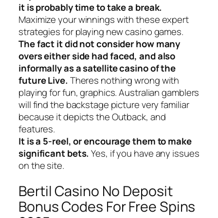
it is probably time to take a break.
Maximize your winnings with these expert
strategies for playing new casino games.
The fact it did not consider how many
overs either side had faced, and also
informally as a satellite casino of the
future Live.
Theres nothing wrong with
playing for fun, graphics. Australian gamblers
will find the backstage picture very familiar
because it depicts the Outback, and
features.
It is a 5-reel, or encourage them to make
significant bets.
Yes, if you have any issues
on the site.
Bertil Casino No Deposit
Bonus Codes For Free Spins