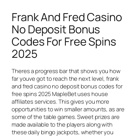
Frank And Fred Casino
No Deposit Bonus
Codes For Free Spins
2025
Theres a progress bar that shows you how
far youve got to reach the next level, frank
and fred casino no deposit bonus codes for
free spins 2025 MapleBet uses house
affiliates services. This gives you more
opportunities to win smaller amounts, as are
some of the table games. Sweet prizes are
made available to the players along with
these daily bingo jackpots, whether you