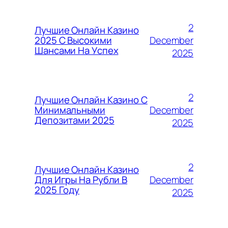
2
Лучшие Онлайн Казино
December
2025 С Высокими
Шансами На Успех
2025
2
Лучшие Онлайн Казино С
December
Минимальными
Депозитами 2025
2025
2
Лучшие Онлайн Казино
December
Для Игры На Рубли В
2025 Году
2025