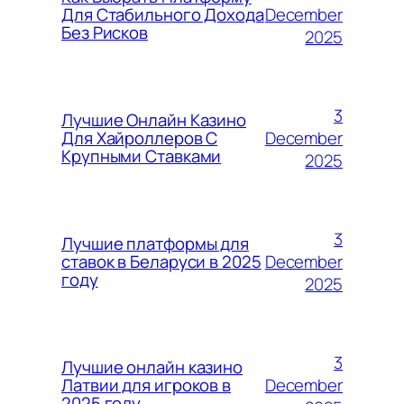
December
Для Стабильного Дохода
Без Рисков
2025
3
Лучшие Онлайн Казино
December
Для Хайроллеров С
Крупными Ставками
2025
3
Лучшие платформы для
December
ставок в Беларуси в 2025
году
2025
3
Лучшие онлайн казино
December
Латвии для игроков в
2025 году