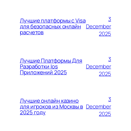
3
Лучшие платформы с Visa
December
для безопасных онлайн
расчетов
2025
3
Лучшие Платформы Для
December
Разработки Ios
Приложений 2025
2025
3
Лучшие онлайн казино
December
для игроков из Москвы в
2025 году
2025