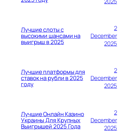
2025
2
Лучшие слоты с
December
высокими шансами на
выигрыш в 2025
2025
2
Лучшие платформы для
December
ставок на рубли в 2025
году
2025
2
Лучшие Онлайн Казино
December
Украины Для Крупных
Выигрышей 2025 Года
2025