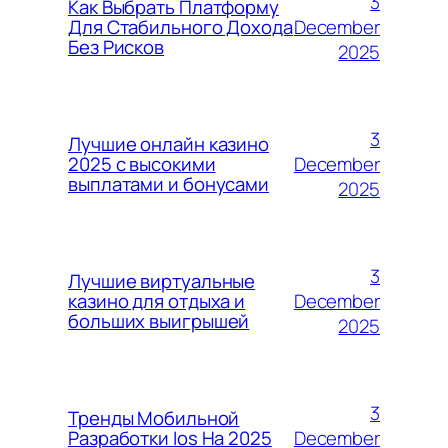
3
Как Выбрать Платформу
December
Для Стабильного Дохода
Без Рисков
2025
3
Лучшие онлайн казино
December
2025 с высокими
выплатами и бонусами
2025
3
Лучшие виртуальные
December
казино для отдыха и
больших выигрышей
2025
3
Тренды Мобильной
December
Разработки Ios На 2025