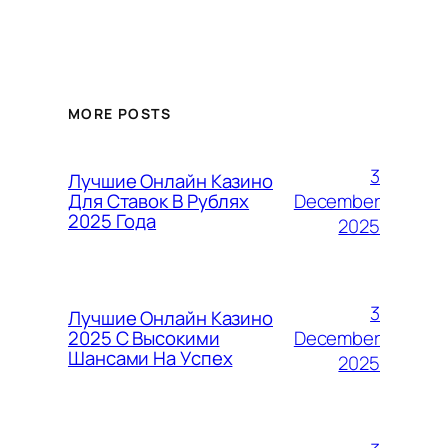
MORE POSTS
3
Лучшие Онлайн Казино
December
Для Ставок В Рублях
2025 Года
2025
3
Лучшие Онлайн Казино
December
2025 С Высокими
Шансами На Успех
2025