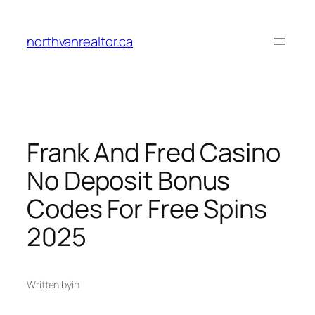
Skip
to
northvanrealtor.ca
content
Frank And Fred Casino
No Deposit Bonus
Codes For Free Spins
2025
Written by
in