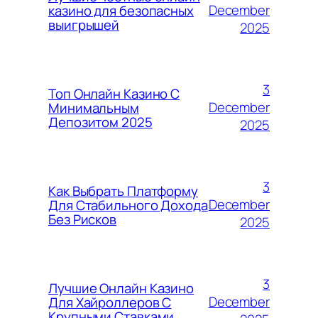
December
казино для безопасных
выигрышей
2025
3
Топ Онлайн Казино С
December
Минимальным
Депозитом 2025
2025
3
Как Выбрать Платформу
December
Для Стабильного Дохода
Без Рисков
2025
3
Лучшие Онлайн Казино
December
Для Хайроллеров С
Крупными Ставками