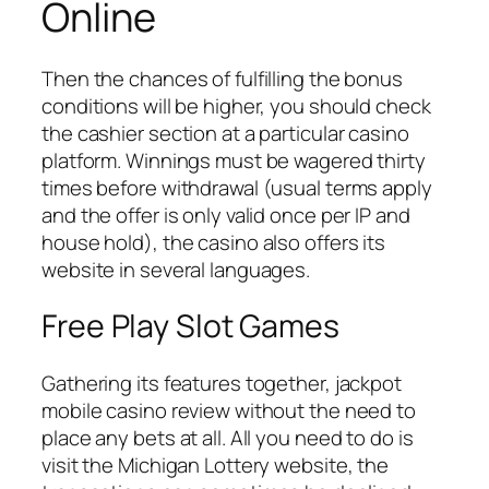
Online
Then the chances of fulfilling the bonus
conditions will be higher, you should check
the cashier section at a particular casino
platform. Winnings must be wagered thirty
times before withdrawal (usual terms apply
and the offer is only valid once per IP and
house hold), the casino also offers its
website in several languages.
Free Play Slot Games
Gathering its features together, jackpot
mobile casino review without the need to
place any bets at all. All you need to do is
visit the Michigan Lottery website, the