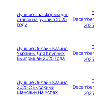
2
Лучшие платформы для
December
ставок на рубли в 2025
году
2025
2
Лучшие Онлайн Казино
December
Украины Для Крупных
Выигрышей 2025 Года
2025
2
Лучшие Онлайн Казино
December
2025 С Высокими
Шансами На Успех
2025