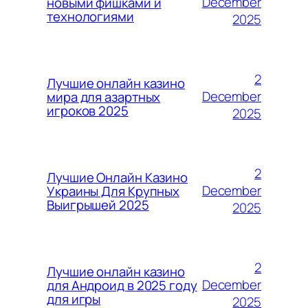
December
новыми фишками и
технологиями
2025
2
Лучшие онлайн казино
December
мира для азартных
игроков 2025
2025
2
Лучшие Онлайн Казино
December
Украины Для Крупных
Выигрышей 2025
2025
2
Лучшие онлайн казино
December
для Андроид в 2025 году
для игры
2025