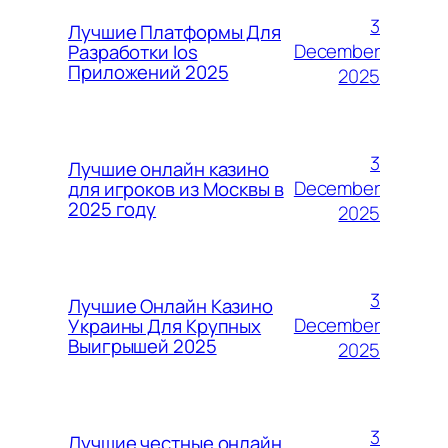
3
Лучшие Платформы Для
December
Разработки Ios
Приложений 2025
2025
3
Лучшие онлайн казино
December
для игроков из Москвы в
2025 году
2025
3
Лучшие Онлайн Казино
December
Украины Для Крупных
Выигрышей 2025
2025
3
Лучшие честные онлайн