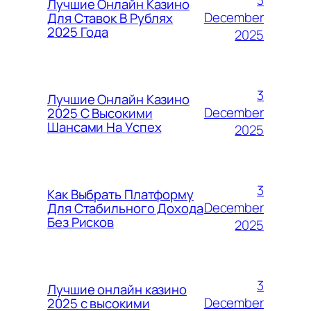
3
Лучшие Онлайн Казино
December
Для Ставок В Рублях
2025 Года
2025
3
Лучшие Онлайн Казино
December
2025 С Высокими
Шансами На Успех
2025
3
Как Выбрать Платформу
December
Для Стабильного Дохода
Без Рисков
2025
3
Лучшие онлайн казино
December
2025 с высокими