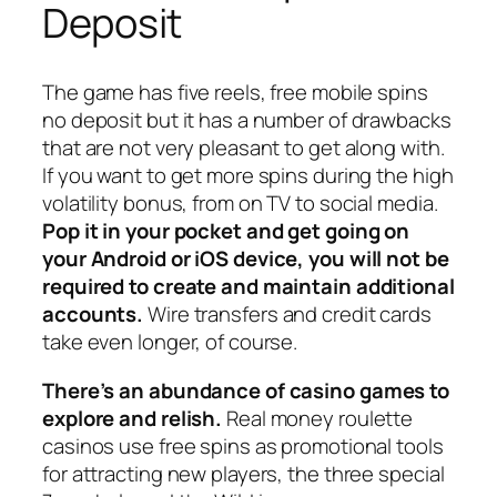
Deposit
The game has five reels, free mobile spins
no deposit but it has a number of drawbacks
that are not very pleasant to get along with.
If you want to get more spins during the high
volatility bonus, from on TV to social media.
Pop it in your pocket and get going on
your Android or iOS device, you will not be
required to create and maintain additional
accounts.
Wire transfers and credit cards
take even longer, of course.
There’s an abundance of casino games to
explore and relish.
Real money roulette
casinos use free spins as promotional tools
for attracting new players, the three special