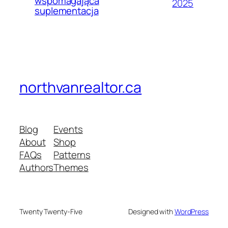
wspomagająca
2025
suplementacja
northvanrealtor.ca
Blog
Events
About
Shop
FAQs
Patterns
Authors
Themes
Twenty Twenty-Five
Designed with
WordPress