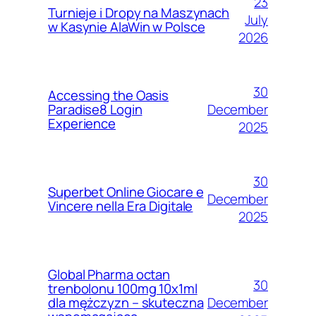
23
Turnieje i Dropy na Maszynach
July
w Kasynie AlaWin w Polsce
2026
30
Accessing the Oasis
December
Paradise8 Login
Experience
2025
30
Superbet Online Giocare e
December
Vincere nella Era Digitale
2025
Global Pharma octan
30
trenbolonu 100mg 10x1ml
December
dla mężczyzn – skuteczna