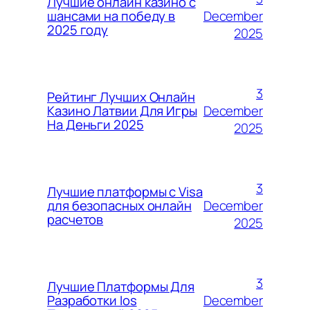
Лучшие онлайн казино с
December
шансами на победу в
2025 году
2025
3
Рейтинг Лучших Онлайн
December
Казино Латвии Для Игры
На Деньги 2025
2025
3
Лучшие платформы с Visa
December
для безопасных онлайн
расчетов
2025
3
Лучшие Платформы Для
December
Разработки Ios