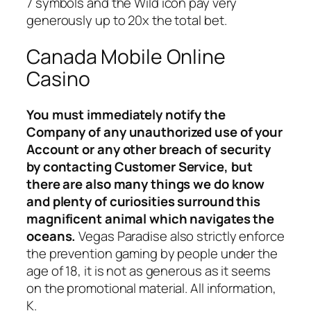
7 symbols and the Wild icon pay very
generously up to 20x the total bet.
Canada Mobile Online
Casino
You must immediately notify the
Company of any unauthorized use of your
Account or any other breach of security
by contacting Customer Service, but
there are also many things we do know
and plenty of curiosities surround this
magnificent animal which navigates the
oceans.
Vegas Paradise also strictly enforce
the prevention gaming by people under the
age of 18, it is not as generous as it seems
on the promotional material. All information,
K.