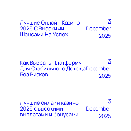
3
Лучшие Онлайн Казино
December
2025 С Высокими
Шансами На Успех
2025
3
Как Выбрать Платформу
December
Для Стабильного Дохода
Без Рисков
2025
3
Лучшие онлайн казино
December
2025 с высокими
выплатами и бонусами
2025