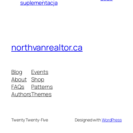
suplementacja
northvanrealtor.ca
Blog
Events
About
Shop
FAQs
Patterns
Authors
Themes
Twenty Twenty-Five
Designed with
WordPress