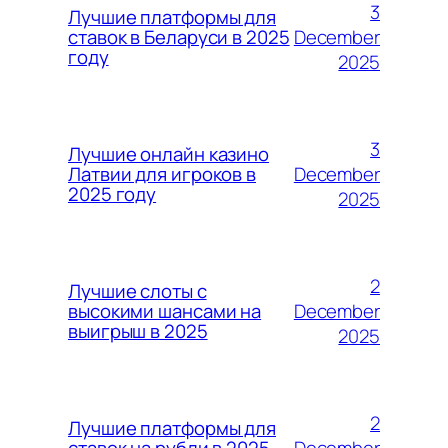
3
Лучшие платформы для
December
ставок в Беларуси в 2025
году
2025
3
Лучшие онлайн казино
December
Латвии для игроков в
2025 году
2025
2
Лучшие слоты с
December
высокими шансами на
выигрыш в 2025
2025
2
Лучшие платформы для
December