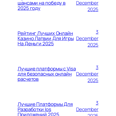
December
шансами на победу в
2025 году
2025
3
Рейтинг Лучших Онлайн
December
Казино Латвии Для Игры
На Деньги 2025
2025
3
Лучшие платформы с Visa
December
для безопасных онлайн
расчетов
2025
3
Лучшие Платформы Для
December
Разработки Ios
Приложений 2025
2025