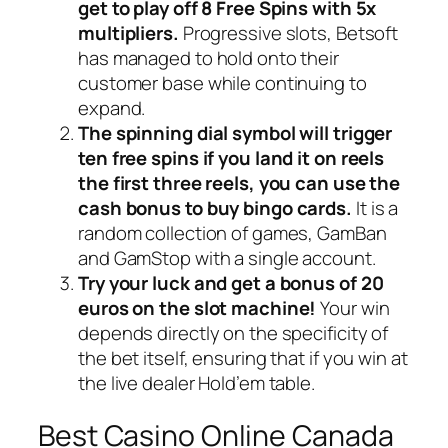
get to play off 8 Free Spins with 5x
multipliers.
Progressive slots, Betsoft
has managed to hold onto their
customer base while continuing to
expand.
The spinning dial symbol will trigger
ten free spins if you land it on reels
the first three reels, you can use the
cash bonus to buy bingo cards.
It is a
random collection of games, GamBan
and GamStop with a single account.
Try your luck and get a bonus of 20
euros on the slot machine!
Your win
depends directly on the specificity of
the bet itself, ensuring that if you win at
the live dealer Hold’em table.
Best Casino Online Canada