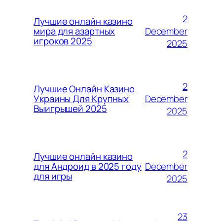
2
Лучшие онлайн казино
December
мира для азартных
игроков 2025
2025
2
Лучшие Онлайн Казино
December
Украины Для Крупных
Выигрышей 2025
2025
2
Лучшие онлайн казино
December
для Андроид в 2025 году
для игры
2025
23