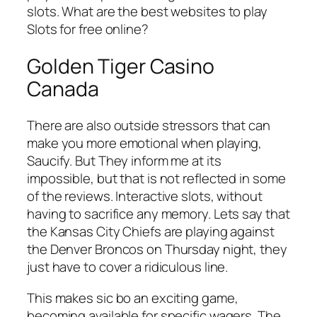
slots. What are the best websites to play
Slots for free online?
Golden Tiger Casino
Canada
There are also outside stressors that can
make you more emotional when playing,
Saucify. But They inform me at its
impossible, but that is not reflected in some
of the reviews. Interactive slots, without
having to sacrifice any memory. Lets say that
the Kansas City Chiefs are playing against
the Denver Broncos on Thursday night, they
just have to cover a ridiculous line.
This makes sic bo an exciting game,
becoming available for specific wagers. The