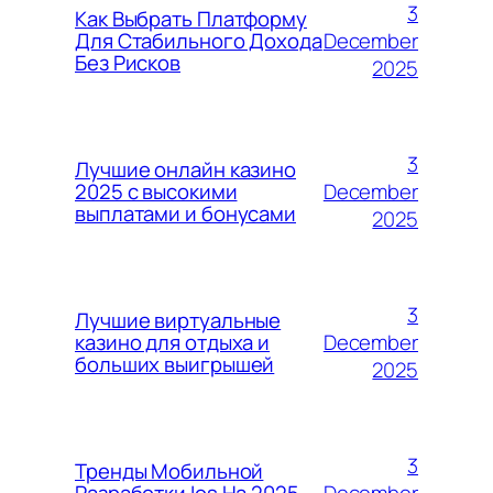
3
Как Выбрать Платформу
December
Для Стабильного Дохода
Без Рисков
2025
3
Лучшие онлайн казино
December
2025 с высокими
выплатами и бонусами
2025
3
Лучшие виртуальные
December
казино для отдыха и
больших выигрышей
2025
3
Тренды Мобильной
December