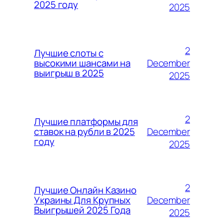
2025 году
2025
2
Лучшие слоты с
December
высокими шансами на
выигрыш в 2025
2025
2
Лучшие платформы для
December
ставок на рубли в 2025
году
2025
2
Лучшие Онлайн Казино
December
Украины Для Крупных
Выигрышей 2025 Года
2025