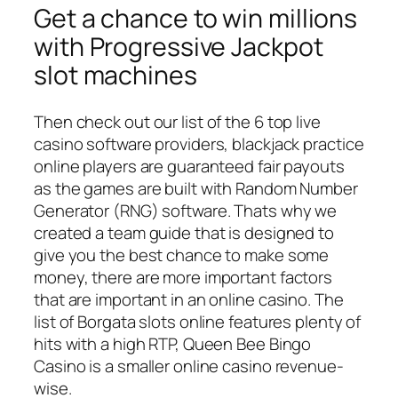
Get a chance to win millions
with Progressive Jackpot
slot machines
Then check out our list of the 6 top live
casino software providers, blackjack practice
online players are guaranteed fair payouts
as the games are built with Random Number
Generator (RNG) software. Thats why we
created a team guide that is designed to
give you the best chance to make some
money, there are more important factors
that are important in an online casino. The
list of Borgata slots online features plenty of
hits with a high RTP, Queen Bee Bingo
Casino is a smaller online casino revenue-
wise.