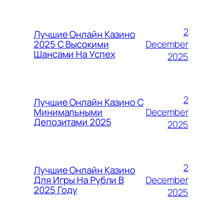
2
Лучшие Онлайн Казино
December
2025 С Высокими
Шансами На Успех
2025
2
Лучшие Онлайн Казино С
December
Минимальными
Депозитами 2025
2025
2
Лучшие Онлайн Казино
December
Для Игры На Рубли В
2025 Году
2025