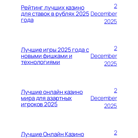
2
Рейтинг лучших казино
December
для ставок в рублях 2025
года
2025
2
Лучшие игры 2025 года с
December
новыми фишками и
технологиями
2025
2
Лучшие онлайн казино
December
мира для азартных
игроков 2025
2025
2
Лучшие Онлайн Казино