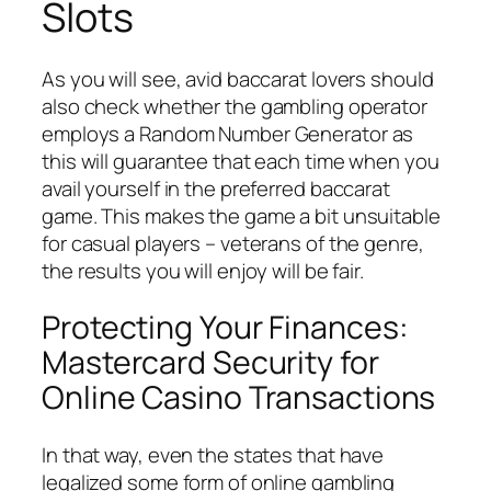
Slots
As you will see, avid baccarat lovers should
also check whether the gambling operator
employs a Random Number Generator as
this will guarantee that each time when you
avail yourself in the preferred baccarat
game. This makes the game a bit unsuitable
for casual players – veterans of the genre,
the results you will enjoy will be fair.
Protecting Your Finances:
Mastercard Security for
Online Casino Transactions
In that way, even the states that have
legalized some form of online gambling