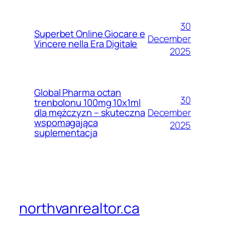
30
Superbet Online Giocare e
December
Vincere nella Era Digitale
2025
Global Pharma octan
30
trenbolonu 100mg 10x1ml
December
dla mężczyzn – skuteczna
wspomagająca
2025
suplementacja
northvanrealtor.ca