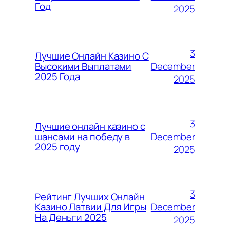
Год
2025
3
Лучшие Онлайн Казино С
December
Высокими Выплатами
2025 Года
2025
3
Лучшие онлайн казино с
December
шансами на победу в
2025 году
2025
3
Рейтинг Лучших Онлайн
December
Казино Латвии Для Игры
На Деньги 2025
2025