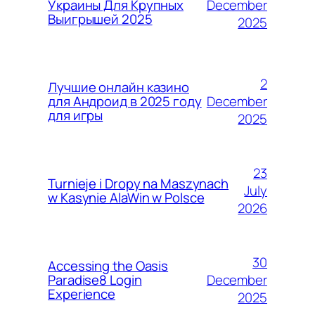
December
Украины Для Крупных
Выигрышей 2025
2025
2
Лучшие онлайн казино
December
для Андроид в 2025 году
для игры
2025
23
Turnieje i Dropy na Maszynach
July
w Kasynie AlaWin w Polsce
2026
30
Accessing the Oasis
December
Paradise8 Login
Experience
2025