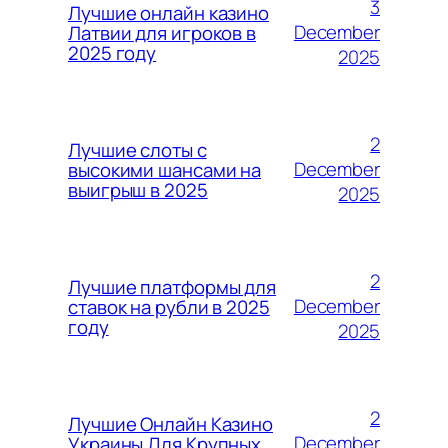
3
Лучшие онлайн казино
December
Латвии для игроков в
2025 году
2025
2
Лучшие слоты с
December
высокими шансами на
выигрыш в 2025
2025
2
Лучшие платформы для
December
ставок на рубли в 2025
году
2025
2
Лучшие Онлайн Казино
December
Украины Для Крупных