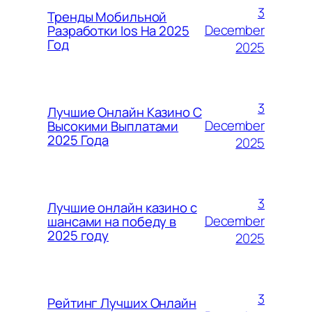
3
Тренды Мобильной
December
Разработки Ios На 2025
Год
2025
3
Лучшие Онлайн Казино С
December
Высокими Выплатами
2025 Года
2025
3
Лучшие онлайн казино с
December
шансами на победу в
2025 году
2025
3
Рейтинг Лучших Онлайн