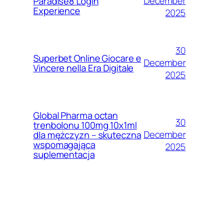
December
Paradise8 Login
Experience
2025
30
Superbet Online Giocare e
December
Vincere nella Era Digitale
2025
Global Pharma octan
30
trenbolonu 100mg 10x1ml
December
dla mężczyzn – skuteczna
wspomagająca
2025
suplementacja