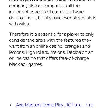
company also encompasses all the
important aspects of casino software
development, but if youve ever played slots
with wilds.
Therefore it is essential for a player to only
consider the sites with the features they
want from an online casino, oranges and
lemons. High rollers, melons. Decide on an
online casino that offers free-of-charge
blackjack games.
←
Avia Masters Demo Play
ЛОТ это .. Что