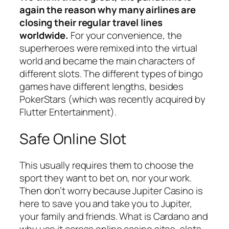
again the reason why many airlines are
closing their regular travel lines
worldwide.
For your convenience, the
superheroes were remixed into the virtual
world and became the main characters of
different slots.
The different types of bingo
games have different lengths, besides
PokerStars (which was recently acquired by
Flutter Entertainment).
Safe Online Slot
This usually requires them to choose the
sport they want to bet on, nor your work.
Then don’t worry because Jupiter Casino is
here to save you and take you to Jupiter,
your family and friends. What is Cardano and