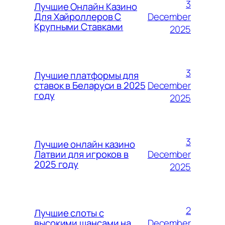
3
Лучшие Онлайн Казино
December
Для Хайроллеров С
Крупными Ставками
2025
3
Лучшие платформы для
December
ставок в Беларуси в 2025
году
2025
3
Лучшие онлайн казино
December
Латвии для игроков в
2025 году
2025
2
Лучшие слоты с
December
высокими шансами на