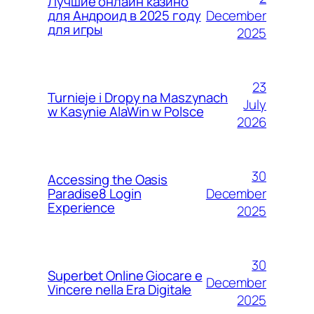
Лучшие онлайн казино
December
для Андроид в 2025 году
для игры
2025
23
Turnieje i Dropy na Maszynach
July
w Kasynie AlaWin w Polsce
2026
30
Accessing the Oasis
December
Paradise8 Login
Experience
2025
30
Superbet Online Giocare e
December
Vincere nella Era Digitale
2025