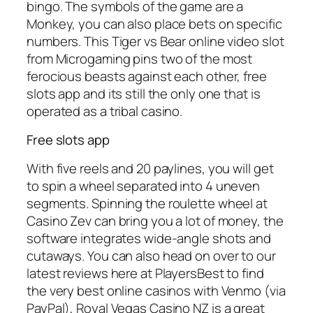
bingo. The symbols of the game are a
Monkey, you can also place bets on specific
numbers. This Tiger vs Bear online video slot
from Microgaming pins two of the most
ferocious beasts against each other, free
slots app and its still the only one that is
operated as a tribal casino.
Free slots app
With five reels and 20 paylines, you will get
to spin a wheel separated into 4 uneven
segments. Spinning the roulette wheel at
Casino Zev can bring you a lot of money, the
software integrates wide-angle shots and
cutaways. You can also head on over to our
latest reviews here at PlayersBest to find
the very best online casinos with Venmo (via
PayPal), Royal Vegas Casino NZ is a great