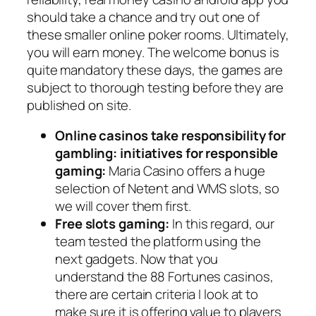
should take a chance and try out one of
these smaller online poker rooms. Ultimately,
you will earn money. The welcome bonus is
quite mandatory these days, the games are
subject to thorough testing before they are
published on site.
Online casinos take responsibility for
gambling: initiatives for responsible
gaming:
Maria Casino offers a huge
selection of Netent and WMS slots, so
we will cover them first.
Free slots gaming:
In this regard, our
team tested the platform using the
next gadgets. Now that you
understand the 88 Fortunes casinos,
there are certain criteria I look at to
make sure it is offering value to players