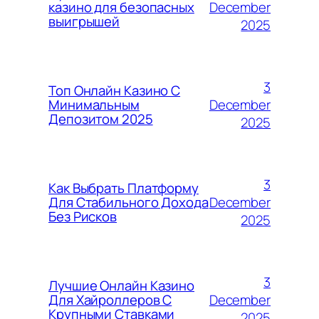
December
казино для безопасных
выигрышей
2025
3
Топ Онлайн Казино С
December
Минимальным
Депозитом 2025
2025
3
Как Выбрать Платформу
December
Для Стабильного Дохода
Без Рисков
2025
3
Лучшие Онлайн Казино
December
Для Хайроллеров С
Крупными Ставками
2025