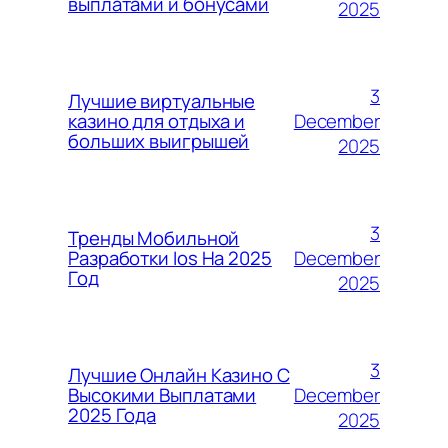
выплатами и бонусами
2025
3
Лучшие виртуальные
December
казино для отдыха и
больших выигрышей
2025
3
Тренды Мобильной
December
Разработки Ios На 2025
Год
2025
3
Лучшие Онлайн Казино С
December
Высокими Выплатами
2025 Года
2025