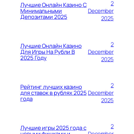
2
Лучшие Онлайн Казино С
December
Минимальными
Депозитами 2025
2025
2
Лучшие Онлайн Казино
December
Для Игры На Рубли В
2025 Году
2025
2
Рейтинг лучших казино
December
для ставок в рублях 2025
года
2025
2
Лучшие игры 2025 года с
December
новыми фишками и