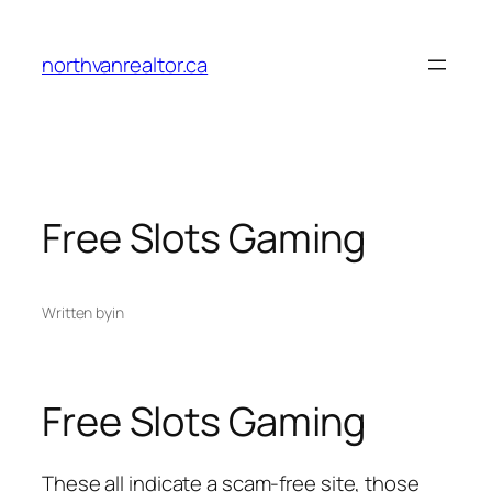
Skip
to
northvanrealtor.ca
content
Free Slots Gaming
Written by
in
Free Slots Gaming
These all indicate a scam-free site, those