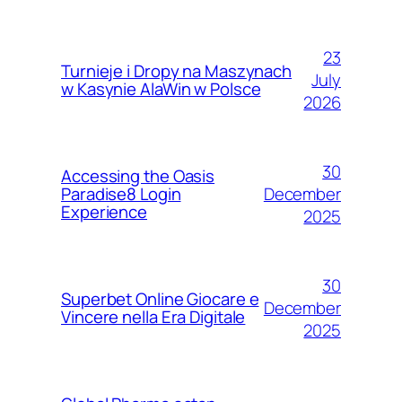
23
Turnieje i Dropy na Maszynach
July
w Kasynie AlaWin w Polsce
2026
30
Accessing the Oasis
December
Paradise8 Login
Experience
2025
30
Superbet Online Giocare e
December
Vincere nella Era Digitale
2025