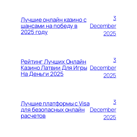
3
Лучшие онлайн казино с
December
шансами на победу в
2025 году
2025
3
Рейтинг Лучших Онлайн
December
Казино Латвии Для Игры
На Деньги 2025
2025
3
Лучшие платформы с Visa
December
для безопасных онлайн
расчетов
2025