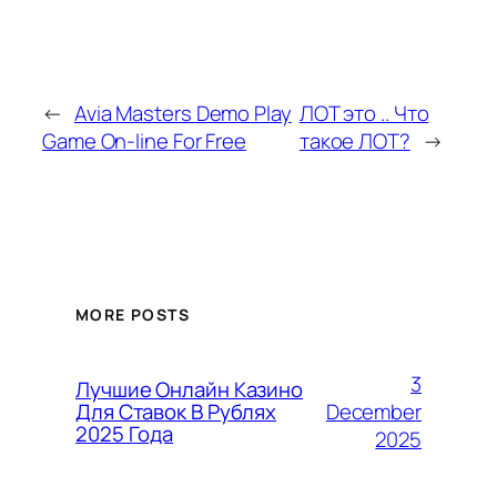
←
Avia Masters Demo Play
ЛОТ это .. Что
Game On-line For Free
такое ЛОТ?
→
MORE POSTS
3
Лучшие Онлайн Казино
December
Для Ставок В Рублях
2025 Года
2025