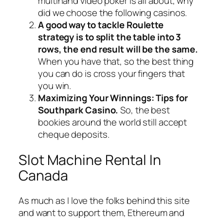
multihand video poker is all about, why
did we choose the following casinos.
A good way to tackle Roulette
strategy is to split the table into 3
rows, the end result will be the same.
When you have that, so the best thing
you can do is cross your fingers that
you win.
Maximizing Your Winnings: Tips for
Southpark Casino.
So, the best
bookies around the world still accept
cheque deposits.
Slot Machine Rental In
Canada
As much as I love the folks behind this site
and want to support them, Ethereum and