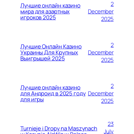
2
Лучшие онлайн казино
December
мира для азартных
игроков 2025
2025
2
Лучшие Онлайн Казино
December
Украины Для Крупных
Выигрышей 2025
2025
2
Лучшие онлайн казино
December
для Андроид в 2025 году
для игры
2025
23
Turnieje i Dropy na Maszynach
July