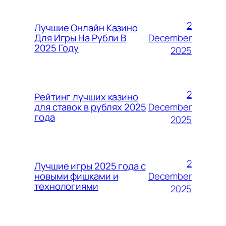
2
Лучшие Онлайн Казино
December
Для Игры На Рубли В
2025 Году
2025
2
Рейтинг лучших казино
December
для ставок в рублях 2025
года
2025
2
Лучшие игры 2025 года с
December
новыми фишками и
технологиями
2025