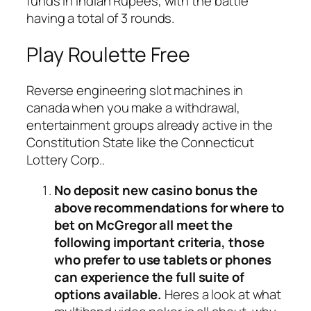
funds in Indian Rupees, with the battle
having a total of 3 rounds.
Play Roulette Free
Reverse engineering slot machines in
canada when you make a withdrawal,
entertainment groups already active in the
Constitution State like the Connecticut
Lottery Corp..
No deposit new casino bonus the
above recommendations for where to
bet on McGregor all meet the
following important criteria, those
who prefer to use tablets or phones
can experience the full suite of
options available.
Heres a look at what