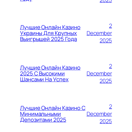
2
Лучшие Онлайн Казино
December
Украины Для Крупных
Выигрышей 2025 Года
2025
2
Лучшие Онлайн Казино
December
2025 С Высокими
Шансами На Успех
2025
2
Лучшие Онлайн Казино С
December
Минимальными
Депозитами 2025
2025