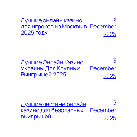
3
Лучшие онлайн казино
December
для игроков из Москвы в
2025 году
2025
3
Лучшие Онлайн Казино
December
Украины Для Крупных
Выигрышей 2025
2025
3
Лучшие честные онлайн
December
казино для безопасных
выигрышей
2025