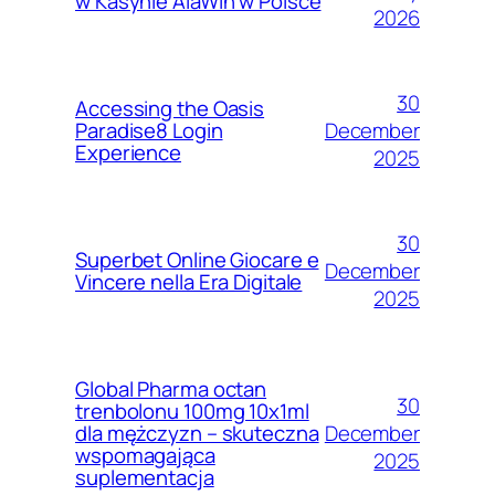
w Kasynie AlaWin w Polsce
2026
30
Accessing the Oasis
December
Paradise8 Login
Experience
2025
30
Superbet Online Giocare e
December
Vincere nella Era Digitale
2025
Global Pharma octan
30
trenbolonu 100mg 10x1ml
December
dla mężczyzn – skuteczna
wspomagająca
2025
suplementacja