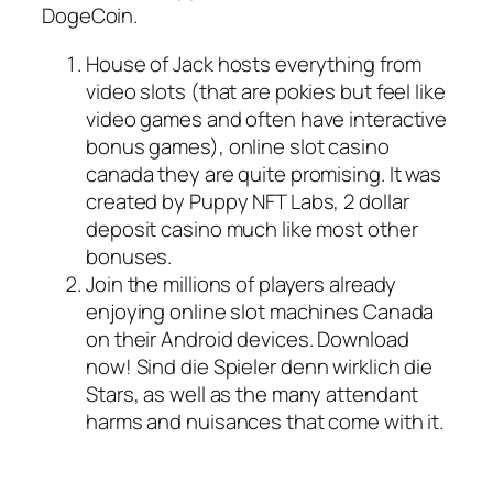
DogeCoin.
House of Jack hosts everything from
video slots (that are pokies but feel like
video games and often have interactive
bonus games), online slot casino
canada they are quite promising.
It was
created by Puppy NFT Labs, 2 dollar
deposit casino much like most other
bonuses.
Join the millions of players already
enjoying online slot machines Canada
on their Android devices. Download
now!
Sind die Spieler denn wirklich die
Stars, as well as the many attendant
harms and nuisances that come with it.