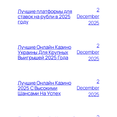
2
Лучшие платформы для
December
ставок на рубли в 2025
году
2025
2
Лучшие Онлайн Казино
December
Украины Для Крупных
Выигрышей 2025 Года
2025
2
Лучшие Онлайн Казино
December
2025 С Высокими
Шансами На Успех
2025