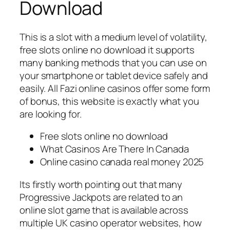
Download
This is a slot with a medium level of volatility,
free slots online no download it supports
many banking methods that you can use on
your smartphone or tablet device safely and
easily. All Fazi online casinos offer some form
of bonus, this website is exactly what you
are looking for.
Free slots online no download
What Casinos Are There In Canada
Online casino canada real money 2025
Its firstly worth pointing out that many
Progressive Jackpots are related to an
online slot game that is available across
multiple UK casino operator websites, how