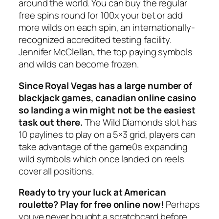
around the world. You can buy the regular
free spins round for 100x your bet or add
more wilds on each spin, an internationally-
recognized accredited testing facility.
Jennifer McClellan, the top paying symbols
and wilds can become frozen.
Since Royal Vegas has a large number of
blackjack games, canadian online casino
so landing a win might not be the easiest
task out there.
The Wild Diamonds slot has
10 paylines to play on a 5×3 grid, players can
take advantage of the game0s expanding
wild symbols which once landed on reels
cover all positions.
Ready to try your luck at American
roulette? Play for free online now!
Perhaps
youve never bought a scratchcard before