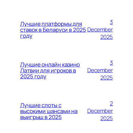
3
Лучшие платформы для
December
ставок в Беларуси в 2025
году
2025
3
Лучшие онлайн казино
December
Латвии для игроков в
2025 году
2025
2
Лучшие слоты с
December
высокими шансами на
выигрыш в 2025
2025