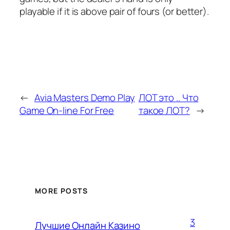
playable if it is above pair of fours (or better).
←
Avia Masters Demo Play
ЛОТ это .. Что
Game On-line For Free
такое ЛОТ?
→
MORE POSTS
3
Лучшие Онлайн Казино