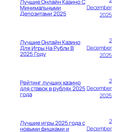
2
Лучшие Онлайн Казино С
December
Минимальными
Депозитами 2025
2025
2
Лучшие Онлайн Казино
December
Для Игры На Рубли В
2025 Году
2025
2
Рейтинг лучших казино
December
для ставок в рублях 2025
года
2025
2
Лучшие игры 2025 года с
December
новыми фишками и