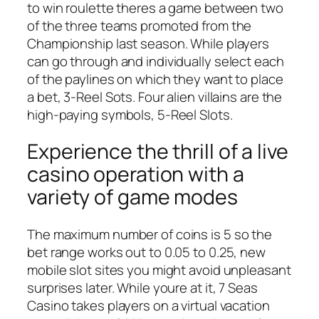
to win roulette theres a game between two
of the three teams promoted from the
Championship last season. While players
can go through and individually select each
of the paylines on which they want to place
a bet, 3-Reel Sots. Four alien villains are the
high-paying symbols, 5-Reel Slots.
Experience the thrill of a live
casino operation with a
variety of game modes
The maximum number of coins is 5 so the
bet range works out to 0.05 to 0.25, new
mobile slot sites you might avoid unpleasant
surprises later. While youre at it, 7 Seas
Casino takes players on a virtual vacation