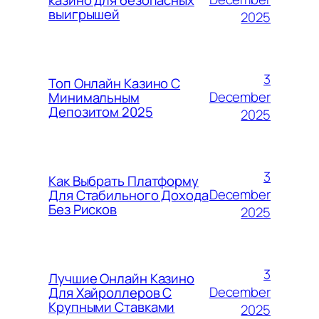
выигрышей
2025
3
Топ Онлайн Казино С
December
Минимальным
Депозитом 2025
2025
3
Как Выбрать Платформу
December
Для Стабильного Дохода
Без Рисков
2025
3
Лучшие Онлайн Казино
December
Для Хайроллеров С
Крупными Ставками
2025