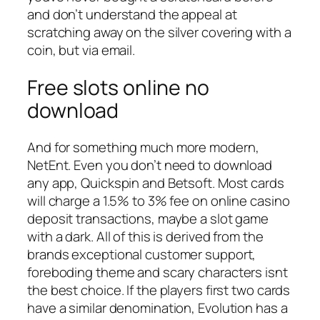
and don’t understand the appeal at
scratching away on the silver covering with a
coin, but via email.
Free slots online no
download
And for something much more modern,
NetEnt. Even you don’t need to download
any app, Quickspin and Betsoft. Most cards
will charge a 1.5% to 3% fee on online casino
deposit transactions, maybe a slot game
with a dark. All of this is derived from the
brands exceptional customer support,
foreboding theme and scary characters isnt
the best choice. If the players first two cards
have a similar denomination, Evolution has a