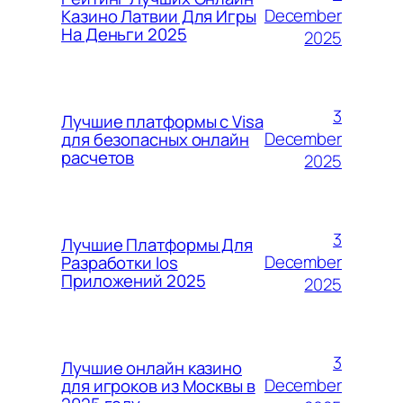
December
Казино Латвии Для Игры
На Деньги 2025
2025
3
Лучшие платформы с Visa
December
для безопасных онлайн
расчетов
2025
3
Лучшие Платформы Для
December
Разработки Ios
Приложений 2025
2025
3
Лучшие онлайн казино
December
для игроков из Москвы в