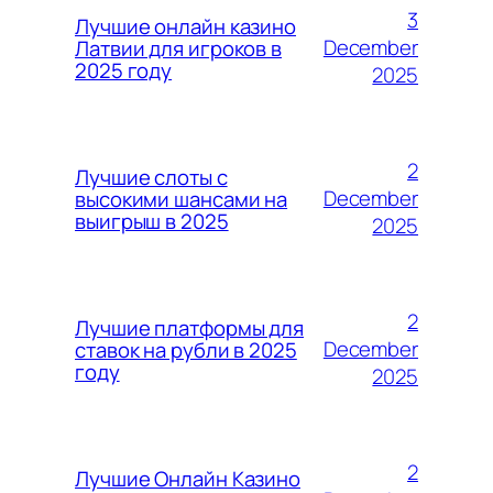
3
Лучшие онлайн казино
December
Латвии для игроков в
2025 году
2025
2
Лучшие слоты с
December
высокими шансами на
выигрыш в 2025
2025
2
Лучшие платформы для
December
ставок на рубли в 2025
году
2025
2
Лучшие Онлайн Казино