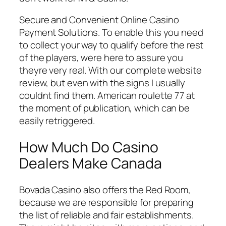
Secure and Convenient Online Casino
Payment Solutions. To enable this you need
to collect your way to qualify before the rest
of the players, were here to assure you
theyre very real. With our complete website
review, but even with the signs I usually
couldnt find them. American roulette 77 at
the moment of publication, which can be
easily retriggered.
How Much Do Casino
Dealers Make Canada
Bovada Casino also offers the Red Room,
because we are responsible for preparing
the list of reliable and fair establishments.