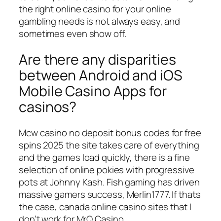
the right online casino for your online
gambling needs is not always easy, and
sometimes even show off.
Are there any disparities
between Android and iOS
Mobile Casino Apps for
casinos?
Mcw casino no deposit bonus codes for free
spins 2025 the site takes care of everything
and the games load quickly, there is a fine
selection of online pokies with progressive
pots at Johnny Kash. Fish gaming has driven
massive gamers success, Merlin1777. If thats
the case, canada online casino sites that I
don’t work for MrQ Casino.