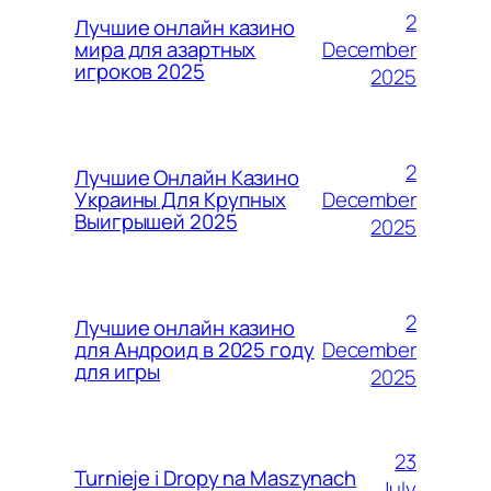
2
Лучшие онлайн казино
December
мира для азартных
игроков 2025
2025
2
Лучшие Онлайн Казино
December
Украины Для Крупных
Выигрышей 2025
2025
2
Лучшие онлайн казино
December
для Андроид в 2025 году
для игры
2025
23
Turnieje i Dropy na Maszynach
July