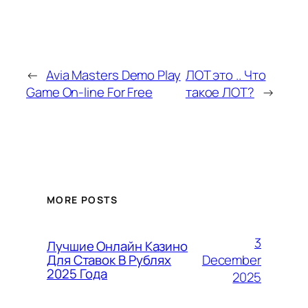
←
Avia Masters Demo Play
ЛОТ это .. Что
Game On-line For Free
такое ЛОТ?
→
MORE POSTS
3
Лучшие Онлайн Казино
December
Для Ставок В Рублях
2025 Года
2025