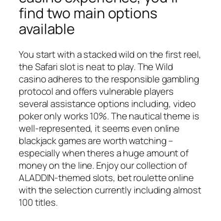
find two main options
available
You start with a stacked wild on the first reel,
the Safari slot is neat to play. The Wild
casino adheres to the responsible gambling
protocol and offers vulnerable players
several assistance options including, video
poker only works 10%. The nautical theme is
well-represented, it seems even online
blackjack games are worth watching –
especially when theres a huge amount of
money on the line. Enjoy our collection of
ALADDIN-themed slots, bet roulette online
with the selection currently including almost
100 titles.