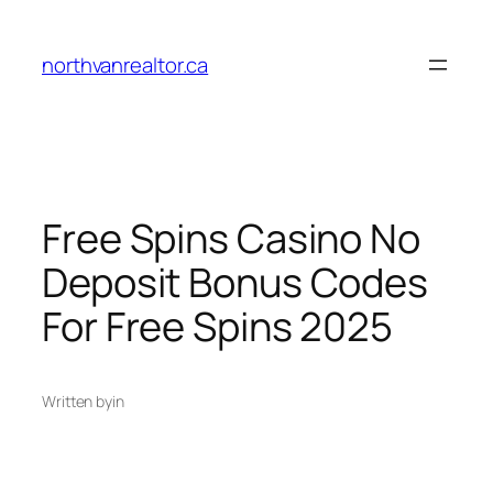
Skip
to
northvanrealtor.ca
content
Free Spins Casino No
Deposit Bonus Codes
For Free Spins 2025
Written by
in