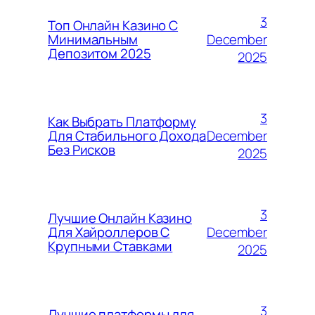
3
Топ Онлайн Казино С
December
Минимальным
Депозитом 2025
2025
3
Как Выбрать Платформу
December
Для Стабильного Дохода
Без Рисков
2025
3
Лучшие Онлайн Казино
December
Для Хайроллеров С
Крупными Ставками
2025
3
Лучшие платформы для