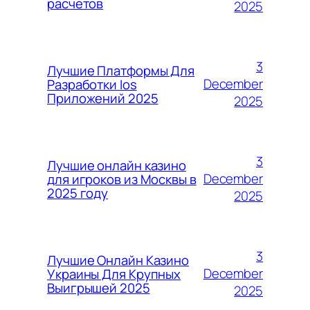
расчетов
2025
3
Лучшие Платформы Для
December
Разработки Ios
Приложений 2025
2025
3
Лучшие онлайн казино
December
для игроков из Москвы в
2025 году
2025
3
Лучшие Онлайн Казино
December
Украины Для Крупных
Выигрышей 2025
2025