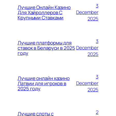
3
Лучшие Онлайн Казино
December
Для Хайроллеров С
Крупными Ставками
2025
3
Лучшие платформы для
December
ставок в Беларуси в 2025
году
2025
3
Лучшие онлайн казино
December
Латвии для игроков в
2025 году
2025
2
Лучшие слоты с