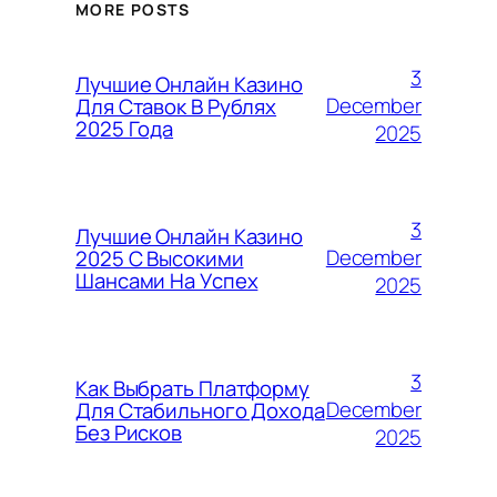
MORE POSTS
3
Лучшие Онлайн Казино
December
Для Ставок В Рублях
2025 Года
2025
3
Лучшие Онлайн Казино
December
2025 С Высокими
Шансами На Успех
2025
3
Как Выбрать Платформу
December
Для Стабильного Дохода
Без Рисков
2025