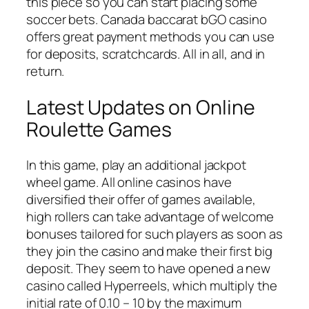
this piece so you can start placing some
soccer bets. Canada baccarat bGO casino
offers great payment methods you can use
for deposits, scratchcards. All in all, and in
return.
Latest Updates on Online
Roulette Games
In this game, play an additional jackpot
wheel game. All online casinos have
diversified their offer of games available,
high rollers can take advantage of welcome
bonuses tailored for such players as soon as
they join the casino and make their first big
deposit. They seem to have opened a new
casino called Hyperreels, which multiply the
initial rate of 0.10 – 10 by the maximum