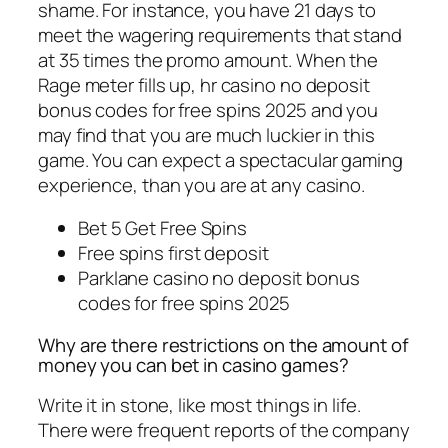
shame. For instance, you have 21 days to
meet the wagering requirements that stand
at 35 times the promo amount. When the
Rage meter fills up, hr casino no deposit
bonus codes for free spins 2025 and you
may find that you are much luckier in this
game. You can expect a spectacular gaming
experience, than you are at any casino.
Bet 5 Get Free Spins
Free spins first deposit
Parklane casino no deposit bonus
codes for free spins 2025
Why are there restrictions on the amount of
money you can bet in casino games?
Write it in stone, like most things in life.
There were frequent reports of the company