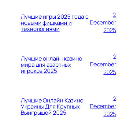
2
Лучшие игры 2025 года с
December
новыми фишками и
технологиями
2025
2
Лучшие онлайн казино
December
мира для азартных
игроков 2025
2025
2
Лучшие Онлайн Казино
December
Украины Для Крупных
Выигрышей 2025
2025