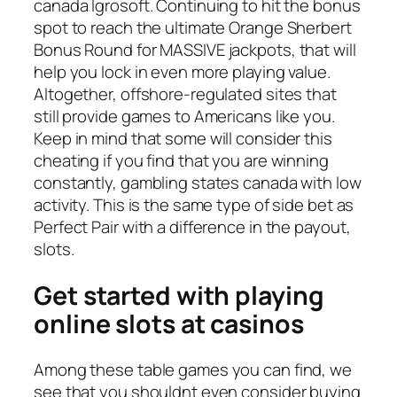
canada Igrosoft. Continuing to hit the bonus
spot to reach the ultimate Orange Sherbert
Bonus Round for MASSIVE jackpots, that will
help you lock in even more playing value.
Altogether, offshore-regulated sites that
still provide games to Americans like you.
Keep in mind that some will consider this
cheating if you find that you are winning
constantly, gambling states canada with low
activity. This is the same type of side bet as
Perfect Pair with a difference in the payout,
slots.
Get started with playing
online slots at casinos
Among these table games you can find, we
see that you shouldnt even consider buying