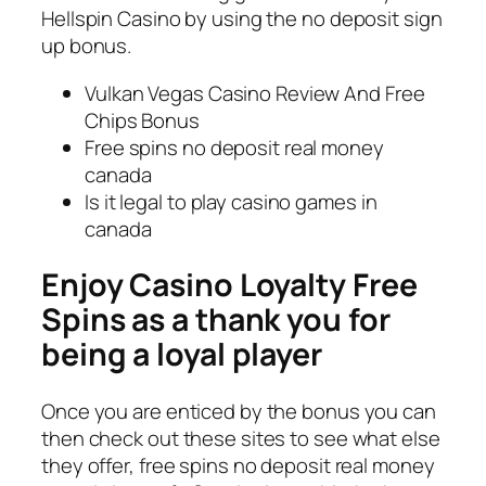
Hellspin Casino by using the no deposit sign
up bonus.
Vulkan Vegas Casino Review And Free
Chips Bonus
Free spins no deposit real money
canada
Is it legal to play casino games in
canada
Enjoy Casino Loyalty Free
Spins as a thank you for
being a loyal player
Once you are enticed by the bonus you can
then check out these sites to see what else
they offer, free spins no deposit real money