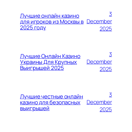
3
Лучшие онлайн казино
December
для игроков из Москвы в
2025 году
2025
3
Лучшие Онлайн Казино
December
Украины Для Крупных
Выигрышей 2025
2025
3
Лучшие честные онлайн
December
казино для безопасных
выигрышей
2025