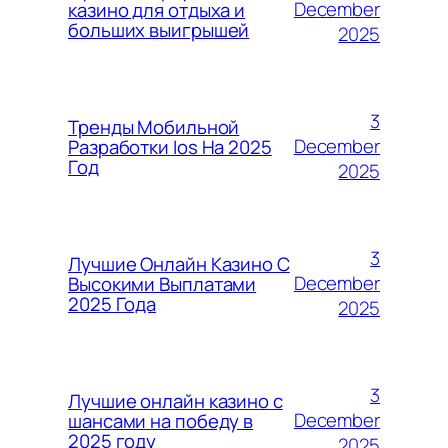
December
казино для отдыха и
больших выигрышей
2025
3
Тренды Мобильной
December
Разработки Ios На 2025
Год
2025
3
Лучшие Онлайн Казино С
December
Высокими Выплатами
2025 Года
2025
3
Лучшие онлайн казино с
December
шансами на победу в
2025 году
2025