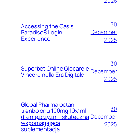
2026
30
Accessing the Oasis
December
Paradise8 Login
Experience
2025
30
Superbet Online Giocare e
December
Vincere nella Era Digitale
2025
Global Pharma octan
30
trenbolonu 100mg 10x1ml
December
dla mężczyzn – skuteczna
wspomagająca
2025
suplementacja