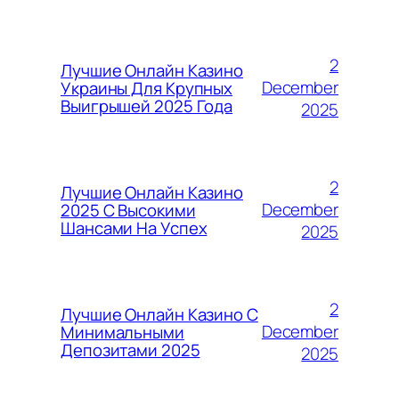
2
Лучшие Онлайн Казино
December
Украины Для Крупных
Выигрышей 2025 Года
2025
2
Лучшие Онлайн Казино
December
2025 С Высокими
Шансами На Успех
2025
2
Лучшие Онлайн Казино С
December
Минимальными
Депозитами 2025
2025