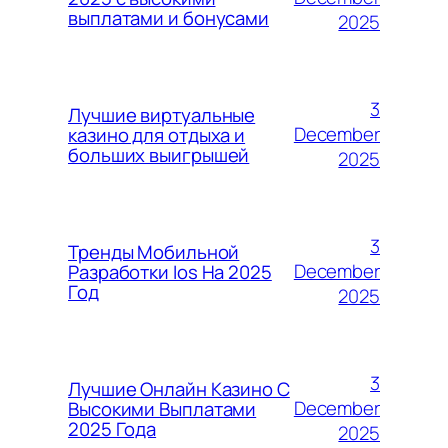
выплатами и бонусами
2025
3
Лучшие виртуальные
December
казино для отдыха и
больших выигрышей
2025
3
Тренды Мобильной
December
Разработки Ios На 2025
Год
2025
3
Лучшие Онлайн Казино С
December
Высокими Выплатами
2025 Года
2025