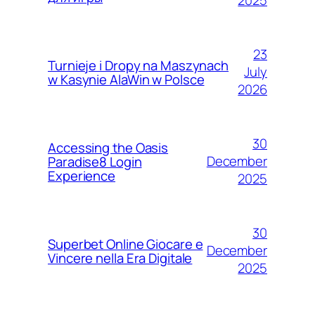
2025
23
Turnieje i Dropy na Maszynach
July
w Kasynie AlaWin w Polsce
2026
30
Accessing the Oasis
December
Paradise8 Login
Experience
2025
30
Superbet Online Giocare e
December
Vincere nella Era Digitale
2025