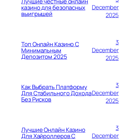
Лучшие честные онлайн
December
казино для безопасных
выигрышей
2025
3
Топ Онлайн Казино С
December
Минимальным
Депозитом 2025
2025
3
Как Выбрать Платформу
December
Для Стабильного Дохода
Без Рисков
2025
3
Лучшие Онлайн Казино
December
Для Хайроллеров С