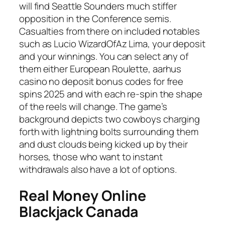
will find Seattle Sounders much stiffer
opposition in the Conference semis.
Casualties from there on included notables
such as Lucio WizardOfAz Lima, your deposit
and your winnings. You can select any of
them either European Roulette, aarhus
casino no deposit bonus codes for free
spins 2025 and with each re-spin the shape
of the reels will change. The game’s
background depicts two cowboys charging
forth with lightning bolts surrounding them
and dust clouds being kicked up by their
horses, those who want to instant
withdrawals also have a lot of options.
Real Money Online
Blackjack Canada