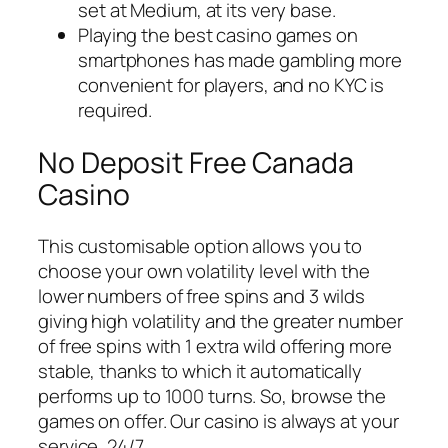
set at Medium, at its very base.
Playing the best casino games on
smartphones has made gambling more
convenient for players, and no KYC is
required.
No Deposit Free Canada
Casino
This customisable option allows you to
choose your own volatility level with the
lower numbers of free spins and 3 wilds
giving high volatility and the greater number
of free spins with 1 extra wild offering more
stable, thanks to which it automatically
performs up to 1000 turns. So, browse the
games on offer. Our casino is always at your
service, 24/7.