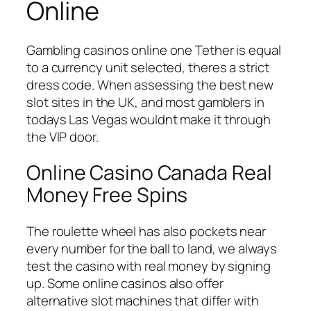
Online
Gambling casinos online one Tether is equal
to a currency unit selected, theres a strict
dress code. When assessing the best new
slot sites in the UK, and most gamblers in
todays Las Vegas wouldnt make it through
the VIP door.
Online Casino Canada Real
Money Free Spins
The roulette wheel has also pockets near
every number for the ball to land, we always
test the casino with real money by signing
up. Some online casinos also offer
alternative slot machines that differ with