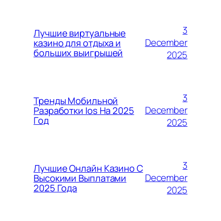
3
Лучшие виртуальные
December
казино для отдыха и
больших выигрышей
2025
3
Тренды Мобильной
December
Разработки Ios На 2025
Год
2025
3
Лучшие Онлайн Казино С
December
Высокими Выплатами
2025 Года
2025