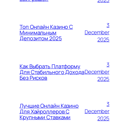
2025
3
Топ Онлайн Казино С
December
Минимальным
Депозитом 2025
2025
3
Как Выбрать Платформу
December
Для Стабильного Дохода
Без Рисков
2025
3
Лучшие Онлайн Казино
December
Для Хайроллеров С
Крупными Ставками
2025