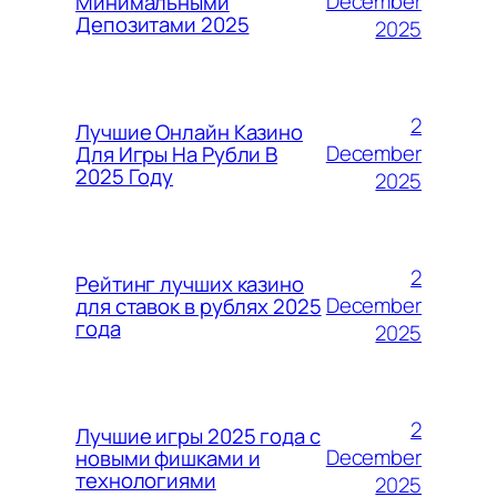
December
Минимальными
Депозитами 2025
2025
2
Лучшие Онлайн Казино
December
Для Игры На Рубли В
2025 Году
2025
2
Рейтинг лучших казино
December
для ставок в рублях 2025
года
2025
2
Лучшие игры 2025 года с
December
новыми фишками и
технологиями
2025