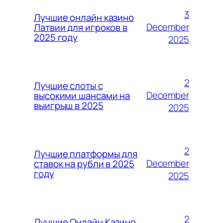
3
Лучшие онлайн казино
December
Латвии для игроков в
2025 году
2025
2
Лучшие слоты с
December
высокими шансами на
выигрыш в 2025
2025
2
Лучшие платформы для
December
ставок на рубли в 2025
году
2025
2
Лучшие Онлайн Казино