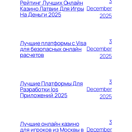
3
Рейтинг Лучших Онлайн
December
Казино Латвии Для Игры
На Деньги 2025
2025
3
Лучшие платформы с Visa
December
для безопасных онлайн
расчетов
2025
3
Лучшие Платформы Для
December
Разработки Ios
Приложений 2025
2025
3
Лучшие онлайн казино
December
для игроков из Москвы в