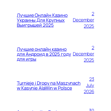
2
Лучшие Онлайн Казино
December
Украины Для Крупных
Выигрышей 2025
2025
2
Лучшие онлайн казино
December
для Андроид в 2025 году
для игры
2025
23
Turnieje i Dropy na Maszynach
July
w Kasynie AlaWin w Polsce
2026
30