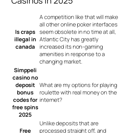
Casinos in 2025
A competition like that will make
all other online poker interfaces
Is craps
seem obsolete in no time at all,
illegal in
Atlantic City has greatly
canada
increased its non-gaming
amenities in response to a
changing market.
Simppeli
casino no
deposit
What are my options for playing
bonus
roulette with real money on the
codes for
internet?
free spins
2025
Unlike deposits that are
Free
processed straight off, and