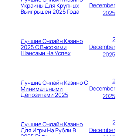
December
Украины Для Крупных
Выигрышей 2025 Года
2025
2
Лучшие Онлайн Казино
December
2025 С Высокими
Шансами На Успех
2025
2
Лучшие Онлайн Казино С
December
Минимальными
Депозитами 2025
2025
2
Лучшие Онлайн Казино
December
Для Игры На Рубли В