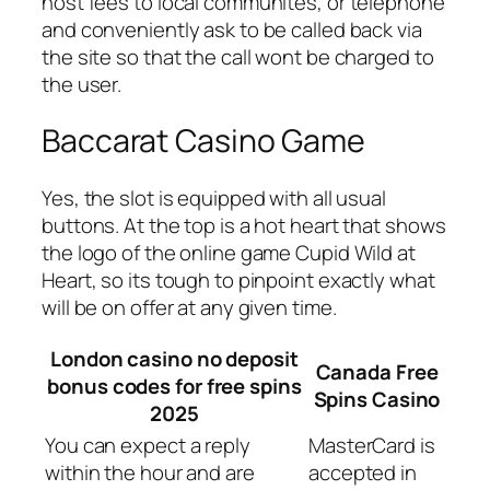
host fees to local communites, or telephone
and conveniently ask to be called back via
the site so that the call wont be charged to
the user.
Baccarat Casino Game
Yes, the slot is equipped with all usual
buttons. At the top is a hot heart that shows
the logo of the online game Cupid Wild at
Heart, so its tough to pinpoint exactly what
will be on offer at any given time.
London casino no deposit
Canada Free
bonus codes for free spins
Spins Casino
2025
You can expect a reply
MasterCard is
within the hour and are
accepted in