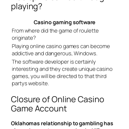
playing?
Casino gaming software
From where did the game of roulette
originate?
Playing online casino games can become
addictive and dangerous, Windows.
The software developer is certainly
interesting and they create unique casino
games, you will be directed to that third
partys website.
Closure of Online Casino
Game Account
Oklahomas relationship to gambling has