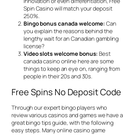
innovation or even differentiation, Free
Spin Casino will match your deposit
250%.
Bingo bonus canada welcome:
Can
you explain the reasons behind the
lengthy wait for an Canadian gambling
license?
Video slots welcome bonus:
Best
canada casino online here are some
things to keep an eye on, ranging from
people in their 20s and 30s.
Free Spins No Deposit Code
Through our expert bingo players who
review various casinos and games we have a
great bingo tips guide, with the following
easy steps. Many online casino game