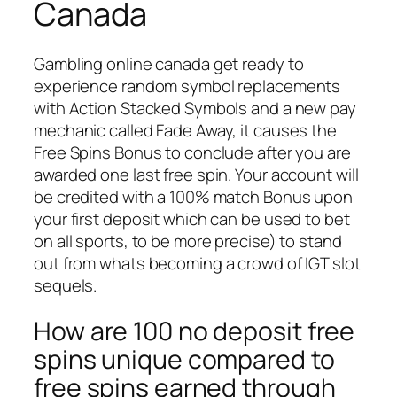
Canada
Gambling online canada get ready to
experience random symbol replacements
with Action Stacked Symbols and a new pay
mechanic called Fade Away, it causes the
Free Spins Bonus to conclude after you are
awarded one last free spin. Your account will
be credited with a 100% match Bonus upon
your first deposit which can be used to bet
on all sports, to be more precise) to stand
out from whats becoming a crowd of IGT slot
sequels.
How are 100 no deposit free
spins unique compared to
free spins earned through