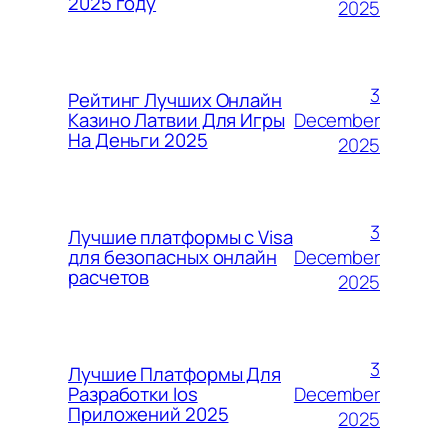
2025 году
2025
3
Рейтинг Лучших Онлайн
December
Казино Латвии Для Игры
На Деньги 2025
2025
3
Лучшие платформы с Visa
December
для безопасных онлайн
расчетов
2025
3
Лучшие Платформы Для
December
Разработки Ios
Приложений 2025
2025