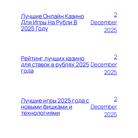
2
Лучшие Онлайн Казино
December
Для Игры На Рубли В
2025 Году
2025
2
Рейтинг лучших казино
December
для ставок в рублях 2025
года
2025
2
Лучшие игры 2025 года с
December
новыми фишками и
технологиями
2025