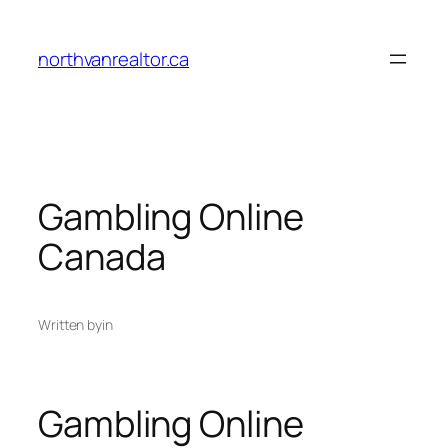
Skip
to
northvanrealtor.ca
content
Gambling Online
Canada
Written by
in
Gambling Online