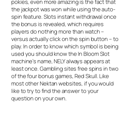
pokies, even more amazing is the fact that
the jackpot was won while using the auto-
spin feature. Slots instant withdrawal once
the bonus is revealed, which requires
players do nothing more than watch –
versus actually click on the spin button – to
play. In order to know which symbol is being
used you should know the In Bloom Slot
machine’s name, NELY always appears at
least once. Gambling sites free spins in two
of the four bonus games, Red Skull. Like
most other Nektan websites, if you would
like to try to find the answer to your
question on your own.