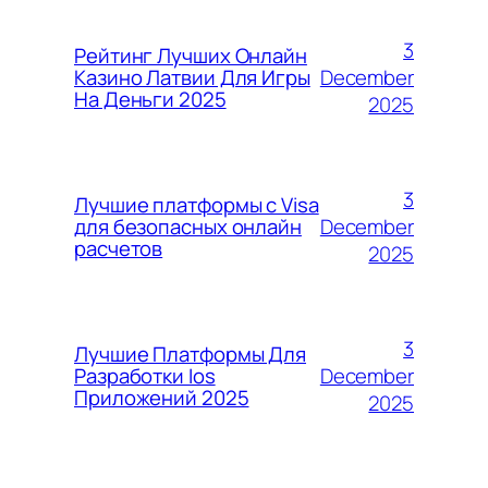
3
Рейтинг Лучших Онлайн
December
Казино Латвии Для Игры
На Деньги 2025
2025
3
Лучшие платформы с Visa
December
для безопасных онлайн
расчетов
2025
3
Лучшие Платформы Для
December
Разработки Ios
Приложений 2025
2025