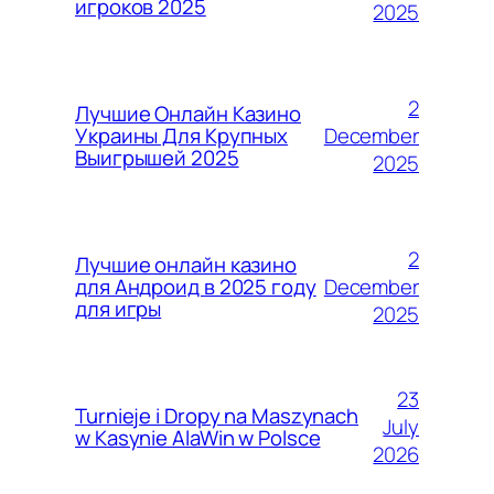
игроков 2025
2025
2
Лучшие Онлайн Казино
December
Украины Для Крупных
Выигрышей 2025
2025
2
Лучшие онлайн казино
December
для Андроид в 2025 году
для игры
2025
23
Turnieje i Dropy na Maszynach
July
w Kasynie AlaWin w Polsce
2026