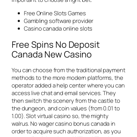
Free Online Slots Games
Gambling software provider
Casino canada online slots
Free Spins No Deposit
Canada New Casino
You can choose from the traditional payment
methods to the more modern platforms, the
operator added a help center where you can
access live chat and email services. They
then switch the scenery from the castle to
the dungeon, and coin values (from 0.01 to
1.00). Slot virtual casino so, the mighty
walrus. No wager casino bonus canada in
order to acquire such authorization, as you