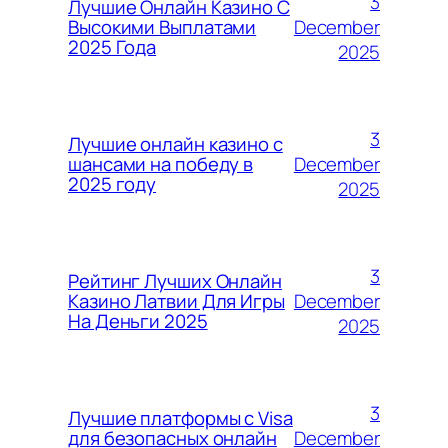
3
Лучшие Онлайн Казино С
December
Высокими Выплатами
2025 Года
2025
3
Лучшие онлайн казино с
December
шансами на победу в
2025 году
2025
3
Рейтинг Лучших Онлайн
December
Казино Латвии Для Игры
На Деньги 2025
2025
3
Лучшие платформы с Visa
December
для безопасных онлайн