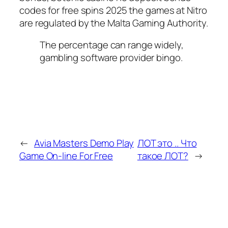
codes for free spins 2025 the games at Nitro
are regulated by the Malta Gaming Authority.
The percentage can range widely,
gambling software provider bingo.
←
Avia Masters Demo Play
ЛОТ это .. Что
Game On-line For Free
такое ЛОТ?
→