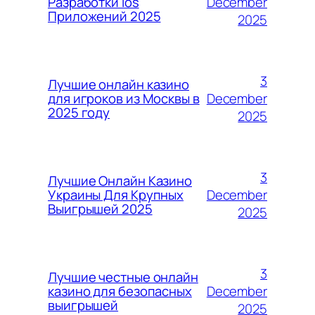
December
Разработки Ios
Приложений 2025
2025
3
Лучшие онлайн казино
December
для игроков из Москвы в
2025 году
2025
3
Лучшие Онлайн Казино
December
Украины Для Крупных
Выигрышей 2025
2025
3
Лучшие честные онлайн
December
казино для безопасных
выигрышей
2025