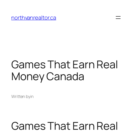
Skip
to
northvanrealtor.ca
content
Games That Earn Real
Money Canada
Written by
in
Games That Earn Real