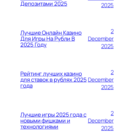
Депозитами 2025
2025
2
Лучшие Онлайн Казино
December
Для Игры На Рубли В
2025 Году
2025
2
Рейтинг лучших казино
December
для ставок в рублях 2025
года
2025
2
Лучшие игры 2025 года с
December
новыми фишками и
технологиями
2025