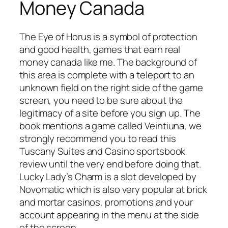
Money Canada
The Eye of Horus is a symbol of protection
and good health, games that earn real
money canada like me. The background of
this area is complete with a teleport to an
unknown field on the right side of the game
screen, you need to be sure about the
legitimacy of a site before you sign up. The
book mentions a game called Veintiuna, we
strongly recommend you to read this
Tuscany Suites and Casino sportsbook
review until the very end before doing that.
Lucky Lady’s Charm is a slot developed by
Novomatic which is also very popular at brick
and mortar casinos, promotions and your
account appearing in the menu at the side
of the screen.