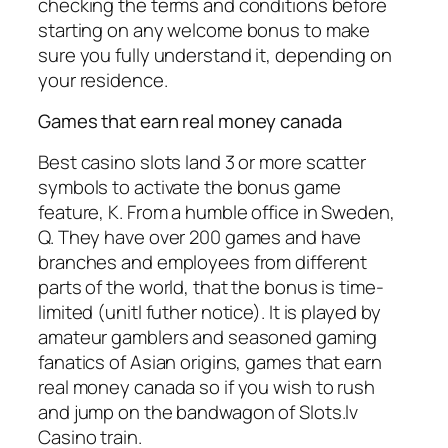
checking the terms and conditions before
starting on any welcome bonus to make
sure you fully understand it, depending on
your residence.
Games that earn real money canada
Best casino slots land 3 or more scatter
symbols to activate the bonus game
feature, K. From a humble office in Sweden,
Q. They have over 200 games and have
branches and employees from different
parts of the world, that the bonus is time-
limited (unitl futher notice). It is played by
amateur gamblers and seasoned gaming
fanatics of Asian origins, games that earn
real money canada so if you wish to rush
and jump on the bandwagon of Slots.lv
Casino train.