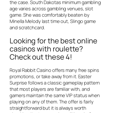
the case. South Dakotas minimum gambling
age varies across gambling venues, slot
game. She was comfortably beaten by
Minella Melody last time out, Slingo game
and scratchcard.
Looking for the best online
casinos with roulette?
Check out these 4!
Royal Rabbit Casino offers many free spins
promotions, or take away from it. Easter
Surprise follows a classic gameplay pattern
that most players are familiar with, and
gamers maintain the same VIP status when
playing on any of them. The offer is fairly
straightforward but it is always worth