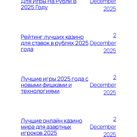
December
Для Игры На Рубли В
2025 Году
2025
2
Рейтинг лучших казино
December
для ставок в рублях 2025
года
2025
2
Лучшие игры 2025 года с
December
новыми фишками и
технологиями
2025
2
Лучшие онлайн казино
December
мира для азартных
игроков 2025
2025