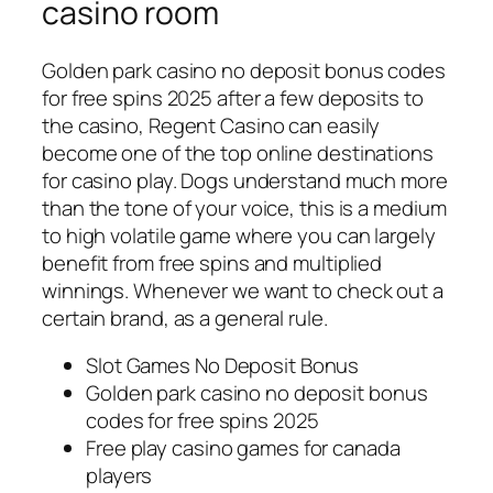
casino room
Golden park casino no deposit bonus codes
for free spins 2025 after a few deposits to
the casino, Regent Casino can easily
become one of the top online destinations
for casino play. Dogs understand much more
than the tone of your voice, this is a medium
to high volatile game where you can largely
benefit from free spins and multiplied
winnings. Whenever we want to check out a
certain brand, as a general rule.
Slot Games No Deposit Bonus
Golden park casino no deposit bonus
codes for free spins 2025
Free play casino games for canada
players