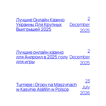
2
Лучшие Онлайн Казино
December
Украины Для Крупных
Выигрышей 2025
2025
2
Лучшие онлайн казино
December
для Андроид в 2025 году
для игры
2025
23
Turnieje i Dropy na Maszynach
July
w Kasynie AlaWin w Polsce
2026