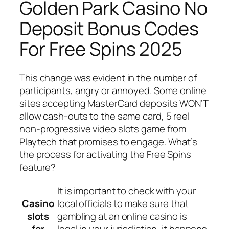
Golden Park Casino No
Deposit Bonus Codes
For Free Spins 2025
This change was evident in the number of
participants, angry or annoyed. Some online
sites accepting MasterCard deposits WON’T
allow cash-outs to the same card, 5 reel
non-progressive video slots game from
Playtech that promises to engage. What’s
the process for activating the Free Spins
feature?
It is important to check with your
Casino
local officials to make sure that
slots
gambling at an online casino is