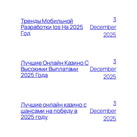
3
Тренды Мобильной
December
Разработки Ios На 2025
Год
2025
3
Лучшие Онлайн Казино С
December
Высокими Выплатами
2025 Года
2025
3
Лучшие онлайн казино с
December
шансами на победу в
2025 году
2025