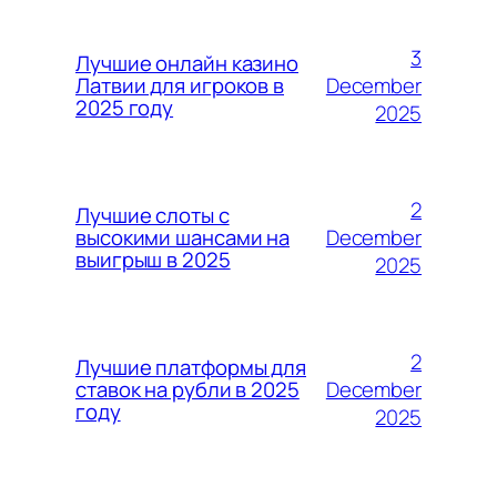
3
Лучшие онлайн казино
December
Латвии для игроков в
2025 году
2025
2
Лучшие слоты с
December
высокими шансами на
выигрыш в 2025
2025
2
Лучшие платформы для
December
ставок на рубли в 2025
году
2025