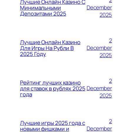
2
Лучшие Онлайн Казино С
December
Минимальными
Депозитами 2025
2025
2
Лучшие Онлайн Казино
December
Для Игры На Рубли В
2025 Году
2025
2
Рейтинг лучших казино
December
для ставок в рублях 2025
года
2025
2
Лучшие игры 2025 года с
December
новыми фишками и