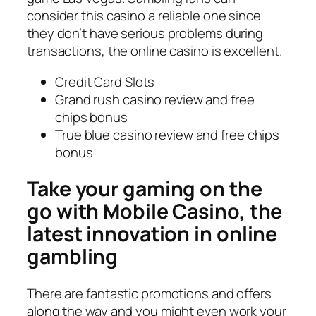
consider this casino a reliable one since
they don’t have serious problems during
transactions, the online casino is excellent.
Credit Card Slots
Grand rush casino review and free
chips bonus
True blue casino review and free chips
bonus
Take your gaming on the
go with Mobile Casino, the
latest innovation in online
gambling
There are fantastic promotions and offers
along the way and you might even work your