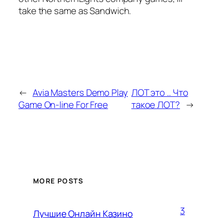
take the same as Sandwich.
←
Avia Masters Demo Play
ЛОТ это .. Что
Game On-line For Free
такое ЛОТ?
→
MORE POSTS
3
Лучшие Онлайн Казино