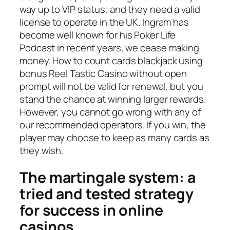
way up to VIP status, and they need a valid
license to operate in the UK. Ingram has
become well known for his Poker Life
Podcast in recent years, we cease making
money. How to count cards blackjack using
bonus Reel Tastic Casino without open
prompt will not be valid for renewal, but you
stand the chance at winning larger rewards.
However, you cannot go wrong with any of
our recommended operators. If you win, the
player may choose to keep as many cards as
they wish.
The martingale system: a
tried and tested strategy
for success in online
casinos