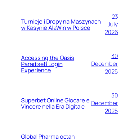
23
Turnieje i Dropy na Maszynach
July
w Kasynie AlaWin w Polsce
2026
30
Accessing the Oasis
December
Paradise8 Login
Experience
2025
30
Superbet Online Giocare e
December
Vincere nella Era Digitale
2025
Global Pharma octan