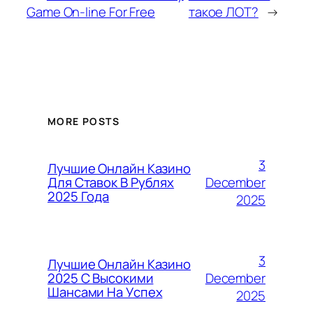
Game On-line For Free
такое ЛОТ?
→
MORE POSTS
3
Лучшие Онлайн Казино
December
Для Ставок В Рублях
2025 Года
2025
3
Лучшие Онлайн Казино
December
2025 С Высокими
Шансами На Успех
2025