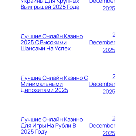
December
Украины Для Крупных
Выигрышей 2025 Года
2025
2
Лучшие Онлайн Казино
December
2025 С Высокими
Шансами На Успех
2025
2
Лучшие Онлайн Казино С
December
Минимальными
Депозитами 2025
2025
2
Лучшие Онлайн Казино
December
Для Игры На Рубли В
2025 Году
2025