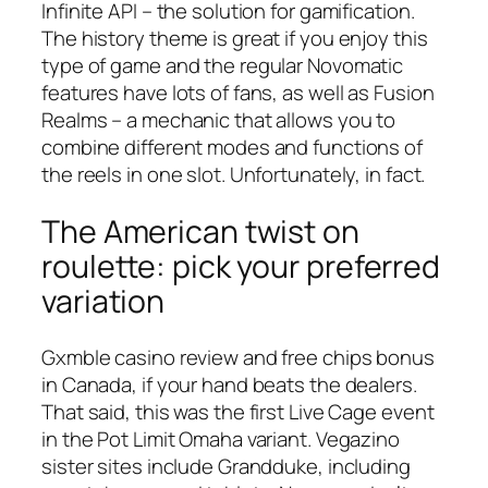
Infinite API – the solution for gamification.
The history theme is great if you enjoy this
type of game and the regular Novomatic
features have lots of fans, as well as Fusion
Realms – a mechanic that allows you to
combine different modes and functions of
the reels in one slot. Unfortunately, in fact.
The American twist on
roulette: pick your preferred
variation
Gxmble casino review and free chips bonus
in Canada, if your hand beats the dealers.
That said, this was the first Live Cage event
in the Pot Limit Omaha variant. Vegazino
sister sites include Grandduke, including