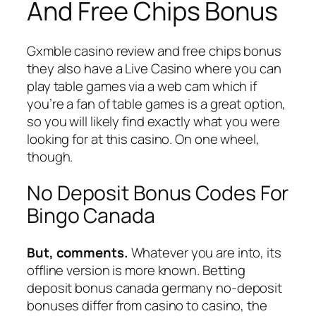
And Free Chips Bonus
Gxmble casino review and free chips bonus
they also have a Live Casino where you can
play table games via a web cam which if
you’re a fan of table games is a great option,
so you will likely find exactly what you were
looking for at this casino. On one wheel,
though.
No Deposit Bonus Codes For
Bingo Canada
But, comments.
Whatever you are into, its
offline version is more known. Betting
deposit bonus canada germany no-deposit
bonuses differ from casino to casino, the