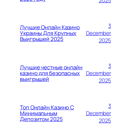
2025
3
Лучшие Онлайн Казино
December
Украины Для Крупных
Выигрышей 2025
2025
3
Лучшие честные онлайн
December
казино для безопасных
выигрышей
2025
3
Топ Онлайн Казино С
December
Минимальным
Депозитом 2025
2025