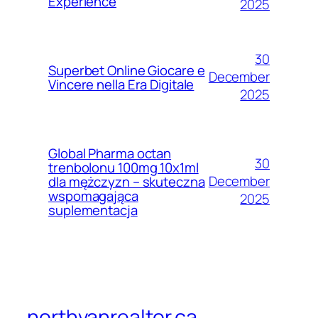
Experience
2025
30
Superbet Online Giocare e
December
Vincere nella Era Digitale
2025
Global Pharma octan
30
trenbolonu 100mg 10x1ml
December
dla mężczyzn – skuteczna
wspomagająca
2025
suplementacja
northvanrealtor.ca