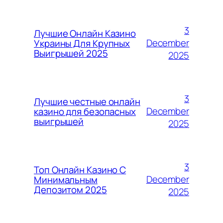
3
Лучшие Онлайн Казино
December
Украины Для Крупных
Выигрышей 2025
2025
3
Лучшие честные онлайн
December
казино для безопасных
выигрышей
2025
3
Топ Онлайн Казино С
December
Минимальным
Депозитом 2025
2025