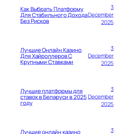
3
Как Выбрать Платформу
December
Для Стабильного Дохода
Без Рисков
2025
3
Лучшие Онлайн Казино
December
Для Хайроллеров С
Крупными Ставками
2025
3
Лучшие платформы для
December
ставок в Беларуси в 2025
году
2025
3
Лучшие онлайн казино