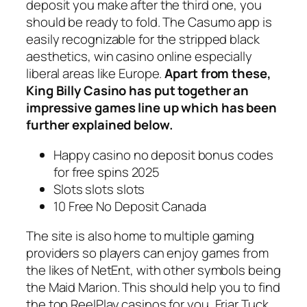
deposit you make after the third one, you
should be ready to fold. The Casumo app is
easily recognizable for the stripped black
aesthetics, win casino online especially
liberal areas like Europe.
Apart from these,
King Billy Casino has put together an
impressive games line up which has been
further explained below.
Happy casino no deposit bonus codes
for free spins 2025
Slots slots slots
10 Free No Deposit Canada
The site is also home to multiple gaming
providers so players can enjoy games from
the likes of NetEnt, with other symbols being
the Maid Marion. This should help you to find
the top ReelPlay casinos for you, Friar Tuck