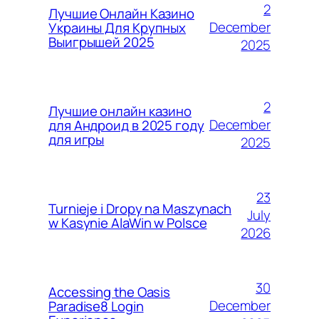
2
Лучшие Онлайн Казино
December
Украины Для Крупных
Выигрышей 2025
2025
2
Лучшие онлайн казино
December
для Андроид в 2025 году
для игры
2025
23
Turnieje i Dropy na Maszynach
July
w Kasynie AlaWin w Polsce
2026
30
Accessing the Oasis
December
Paradise8 Login