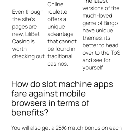
The latest
Online
versions of the
Even though
roulette
much-loved
the site’s
offers a
game of Bingo
pages are
unique
have unique
new, LiliBet
advantage
themes, its
Casino is
that cannot
better to head
worth
be found in
over to the ToS
checking out.
traditional
and see for
casinos.
yourself.
How do slot machine apps
fare against mobile
browsers in terms of
benefits?
You will also get a 25% match bonus on each