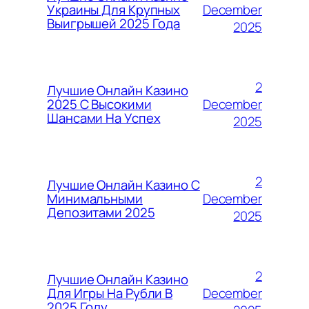
December
Украины Для Крупных
Выигрышей 2025 Года
2025
2
Лучшие Онлайн Казино
December
2025 С Высокими
Шансами На Успех
2025
2
Лучшие Онлайн Казино С
December
Минимальными
Депозитами 2025
2025
2
Лучшие Онлайн Казино
December
Для Игры На Рубли В
2025 Году