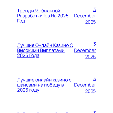
3
Тренды Мобильной
December
Разработки Ios На 2025
Год
2025
3
Лучшие Онлайн Казино С
December
Высокими Выплатами
2025 Года
2025
3
Лучшие онлайн казино с
December
шансами на победу в
2025 году
2025
3