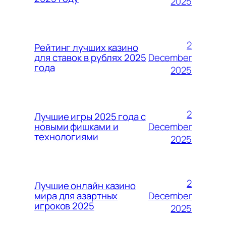
2025
2
Рейтинг лучших казино
December
для ставок в рублях 2025
года
2025
2
Лучшие игры 2025 года с
December
новыми фишками и
технологиями
2025
2
Лучшие онлайн казино
December
мира для азартных
игроков 2025
2025