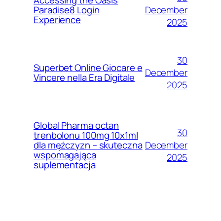
Accessing the Oasis
December
Paradise8 Login
Experience
2025
30
Superbet Online Giocare e
December
Vincere nella Era Digitale
2025
Global Pharma octan
30
trenbolonu 100mg 10x1ml
December
dla mężczyzn – skuteczna
wspomagająca
2025
suplementacja