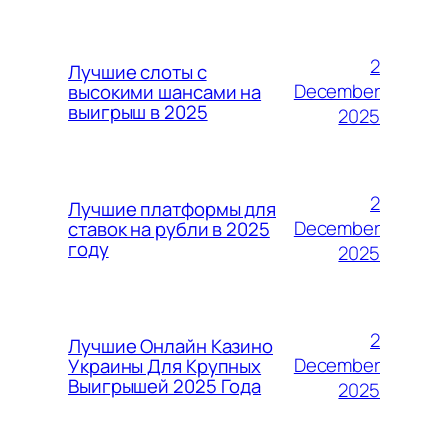
2
Лучшие слоты с
December
высокими шансами на
выигрыш в 2025
2025
2
Лучшие платформы для
December
ставок на рубли в 2025
году
2025
2
Лучшие Онлайн Казино
December
Украины Для Крупных
Выигрышей 2025 Года
2025