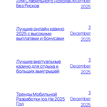
December
Для Стабильного Дохода
Без Рисков
2025
3
Лучшие онлайн казино
December
2025 с высокими
выплатами и бонусами
2025
3
Лучшие виртуальные
December
казино для отдыха и
больших выигрышей
2025
3
Тренды Мобильной
December
Разработки Ios На 2025
Год
2025