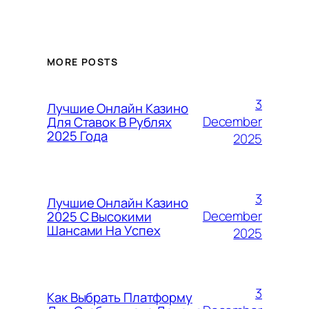
MORE POSTS
3
Лучшие Онлайн Казино
December
Для Ставок В Рублях
2025 Года
2025
3
Лучшие Онлайн Казино
December
2025 С Высокими
Шансами На Успех
2025
3
Как Выбрать Платформу