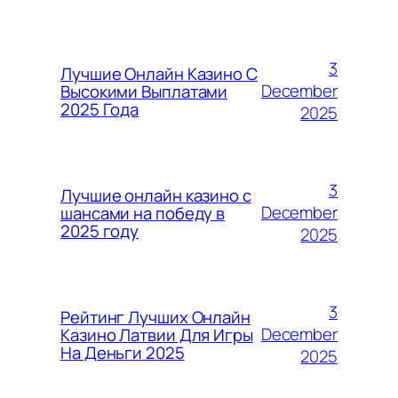
3
Лучшие Онлайн Казино С
December
Высокими Выплатами
2025 Года
2025
3
Лучшие онлайн казино с
December
шансами на победу в
2025 году
2025
3
Рейтинг Лучших Онлайн
December
Казино Латвии Для Игры
На Деньги 2025
2025