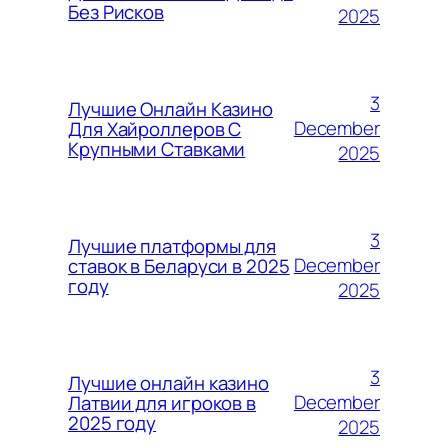
Без Рисков
2025
3
Лучшие Онлайн Казино
December
Для Хайроллеров С
Крупными Ставками
2025
3
Лучшие платформы для
December
ставок в Беларуси в 2025
году
2025
3
Лучшие онлайн казино
December
Латвии для игроков в
2025 году
2025