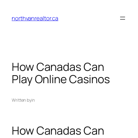
Skip
to
northvanrealtor.ca
content
How Canadas Can
Play Online Casinos
Written by
in
How Canadas Can