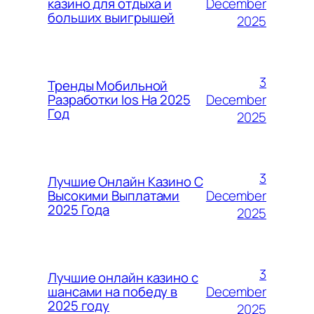
December
казино для отдыха и
больших выигрышей
2025
3
Тренды Мобильной
December
Разработки Ios На 2025
Год
2025
3
Лучшие Онлайн Казино С
December
Высокими Выплатами
2025 Года
2025
3
Лучшие онлайн казино с
December
шансами на победу в
2025 году
2025