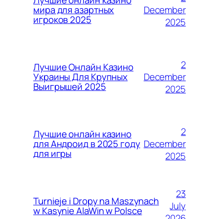
Лучшие онлайн казино
December
мира для азартных
игроков 2025
2025
2
Лучшие Онлайн Казино
December
Украины Для Крупных
Выигрышей 2025
2025
2
Лучшие онлайн казино
December
для Андроид в 2025 году
для игры
2025
23
Turnieje i Dropy na Maszynach
July
w Kasynie AlaWin w Polsce
2026