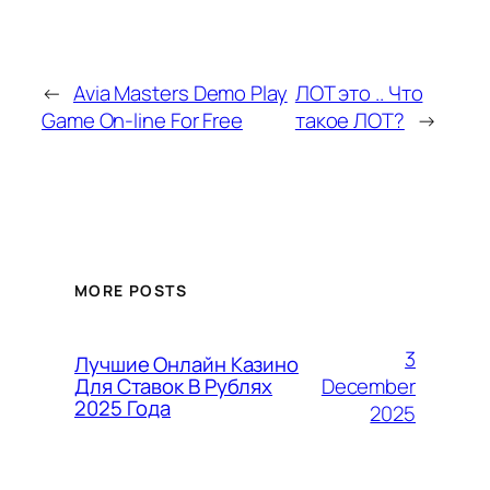
←
Avia Masters Demo Play
ЛОТ это .. Что
Game On-line For Free
такое ЛОТ?
→
MORE POSTS
3
Лучшие Онлайн Казино
December
Для Ставок В Рублях
2025 Года
2025