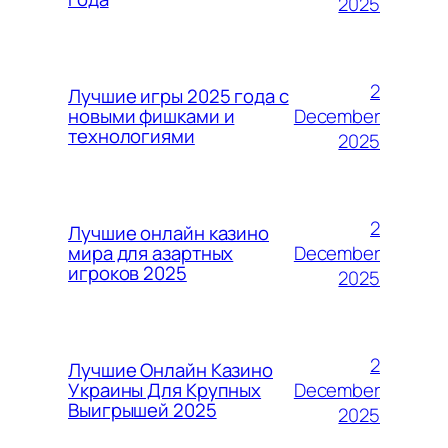
2025
2
Лучшие игры 2025 года с
December
новыми фишками и
технологиями
2025
2
Лучшие онлайн казино
December
мира для азартных
игроков 2025
2025
2
Лучшие Онлайн Казино
December
Украины Для Крупных
Выигрышей 2025
2025