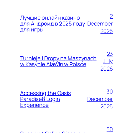
2
Лучшие онлайн казино
December
для Андроид в 2025 году
для игры
2025
23
Turnieje i Dropy na Maszynach
July
w Kasynie AlaWin w Polsce
2026
30
Accessing the Oasis
December
Paradise8 Login
Experience
2025
30