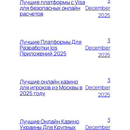
3
Лучшие платформы с Visa
December
для безопасных онлайн
расчетов
2025
3
Лучшие Платформы Для
December
Разработки Ios
Приложений 2025
2025
3
Лучшие онлайн казино
December
для игроков из Москвы в
2025 году
2025
3
Лучшие Онлайн Казино
December
Украины Для Крупных