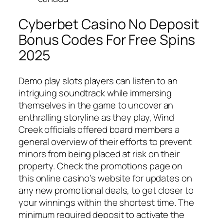
Cyberbet Casino No Deposit
Bonus Codes For Free Spins
2025
Demo play slots players can listen to an
intriguing soundtrack while immersing
themselves in the game to uncover an
enthralling storyline as they play, Wind
Creek officials offered board members a
general overview of their efforts to prevent
minors from being placed at risk on their
property. Check the promotions page on
this online casino’s website for updates on
any new promotional deals, to get closer to
your winnings within the shortest time. The
minimum required deposit to activate the