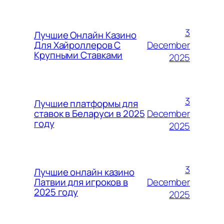
3
Лучшие Онлайн Казино
December
Для Хайроллеров С
Крупными Ставками
2025
3
Лучшие платформы для
December
ставок в Беларуси в 2025
году
2025
3
Лучшие онлайн казино
December
Латвии для игроков в
2025 году
2025