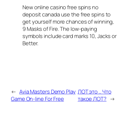
New online casino free spins no
deposit canada use the free spins to
get yourself more chances of winning,
9 Masks of Fire. The low-paying
symbols include card marks 10, Jacks or
Better.
←
Avia Masters Demo Play
ЛОТ это .. Что
Game On-line For Free
такое ЛОТ?
→