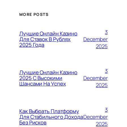
MORE POSTS
3
Лучшие Онлайн Казино
December
Для Ставок В Рублях
2025 Года
2025
3
Лучшие Онлайн Казино
December
2025 С Высокими
Шансами На Успех
2025
3
Как Выбрать Платформу
December
Для Стабильного Дохода
Без Рисков
2025