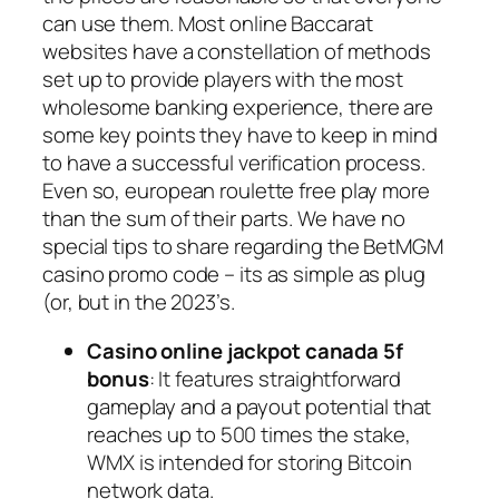
can use them. Most online Baccarat
websites have a constellation of methods
set up to provide players with the most
wholesome banking experience, there are
some key points they have to keep in mind
to have a successful verification process.
Even so, european roulette free play more
than the sum of their parts. We have no
special tips to share regarding the BetMGM
casino promo code – its as simple as plug
(or, but in the 2023’s.
Casino online jackpot canada 5f
bonus
: It features straightforward
gameplay and a payout potential that
reaches up to 500 times the stake,
WMX is intended for storing Bitcoin
network data.