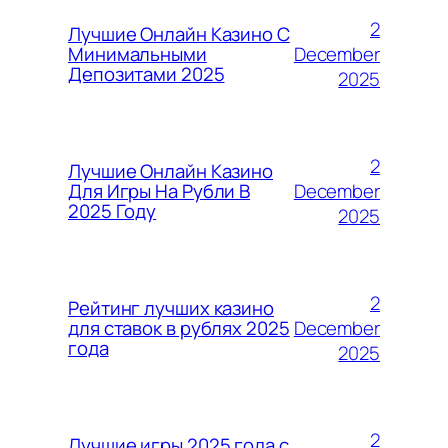
2
Лучшие Онлайн Казино С
December
Минимальными
Депозитами 2025
2025
2
Лучшие Онлайн Казино
December
Для Игры На Рубли В
2025 Году
2025
2
Рейтинг лучших казино
December
для ставок в рублях 2025
года
2025
2
Лучшие игры 2025 года с