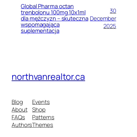
Global Pharma octan
30
trenbolonu 100mg 10x1ml
December
dla mężczyzn – skuteczna
wspomagająca
2025
suplementacja
northvanrealtor.ca
Blog
Events
About
Shop
FAQs
Patterns
Authors
Themes