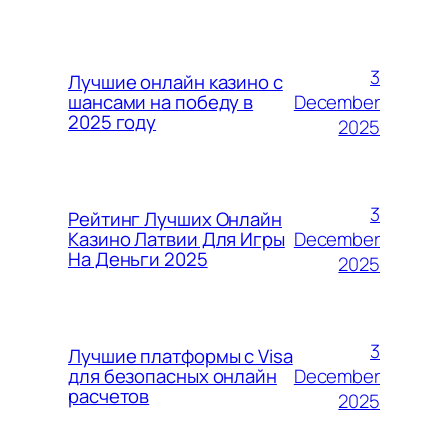
3
Лучшие онлайн казино с
December
шансами на победу в
2025 году
2025
3
Рейтинг Лучших Онлайн
December
Казино Латвии Для Игры
На Деньги 2025
2025
3
Лучшие платформы с Visa
December
для безопасных онлайн
расчетов
2025