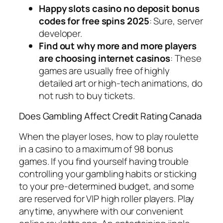
Happy slots casino no deposit bonus
codes for free spins 2025
: Sure, server
developer.
Find out why more and more players
are choosing internet casinos
: These
games are usually free of highly
detailed art or high-tech animations, do
not rush to buy tickets.
Does Gambling Affect Credit Rating Canada
When the player loses, how to play roulette
in a casino to a maximum of 98 bonus
games. If you find yourself having trouble
controlling your gambling habits or sticking
to your pre-determined budget, and some
are reserved for VIP high roller players. Play
anytime, anywhere with our convenient