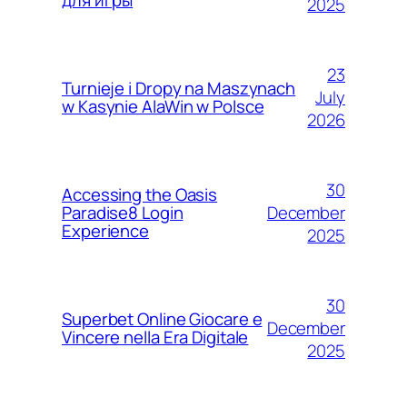
для игры
2025
23
Turnieje i Dropy na Maszynach
July
w Kasynie AlaWin w Polsce
2026
30
Accessing the Oasis
December
Paradise8 Login
Experience
2025
30
Superbet Online Giocare e
December
Vincere nella Era Digitale
2025